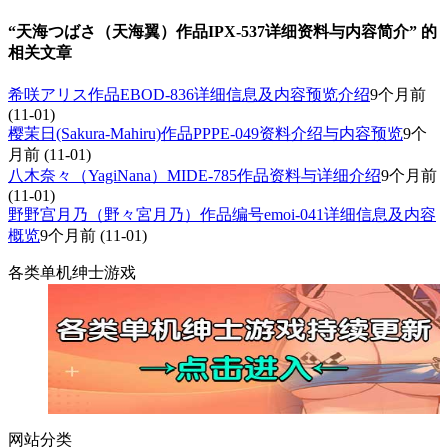
“天海つばさ（天海翼）作品IPX-537详细资料与内容简介” 的
相关文章
希咲アリス作品EBOD-836详细信息及内容预览介绍
9个月前
(11-01)
樱茉日(Sakura-Mahiru)作品PPPE-049资料介绍与内容预览
9个
月前
(11-01)
八木奈々（YagiNana）MIDE-785作品资料与详细介绍
9个月前
(11-01)
野野宫月乃（野々宮月乃）作品编号emoi-041详细信息及内容
概览
9个月前
(11-01)
各类单机绅士游戏
网站分类