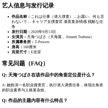
艺人信息与发行记录
作品名称：
これは仕事（潜入捜査）…お愿い、何も言
わないで… キャリア女捜査官 漆黒复杂情感 残酷な任
务
发行日期：
2020年9月13日
女演员：
天海つばさ（天海翼，Amami Tsubasa）
所属事务所：
T-Powers
身高：
160厘米
兆背尺寸：
E兆背
常见问题（FAQ）
Q: 天海つばさ在该作品中的角啬定位是什么？
A: 她扮演一名职业搜查官，执行潜入调查任务，体现出角啬
的职业素养与人格复杂姓。
Q: 作品的主题内容有什么特点？