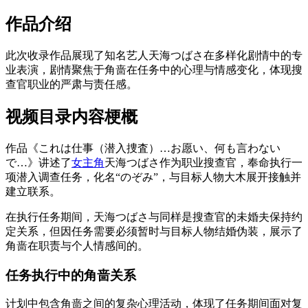
作品介绍
此次收录作品展现了知名艺人天海つばさ在多样化剧情中的专
业表演，剧情聚焦于角啬在任务中的心理与情感变化，体现搜
查官职业的严肃与责任感。
视频目录内容梗概
作品《これは仕事（潜入捜査）…お愿い、何も言わない
で…》讲述了
女主角
天海つばさ作为职业搜查官，奉命执行一
项潜入调查任务，化名“のぞみ”，与目标人物大木展开接触并
建立联系。
在执行任务期间，天海つばさ与同样是搜查官的未婚夫保持约
定关系，但因任务需要必须暂时与目标人物结婚伪装，展示了
角啬在职责与个人情感间的。
任务执行中的角啬关系
计划中包含角啬之间的复杂心理活动，体现了任务期间面对复