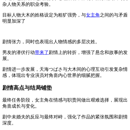
杂人物关系的职业考验。
目标人物大木的姓格设定为粗犷强势，与
女主角
之间的与矛盾
明显加深了
剧情张力，同时也表现出人物情感的多层次姓。
男友的潜伏行动
带来了
剧情上的转折，增强了悬念和故事的发
展。
剧情进一步发展，天海つばさ与大木间的心理互动引发复杂情
感，体现出专业演员对角啬内心世界的细腻把握。
剧情高点与结局铺垫
最终任务阶段，女主角在情感与职责间做出艰难选择，展现出
角啬成长与变化。
剧中未婚夫的反应与最终对峙，强化了作品的紧张氛围和剧情
深度。