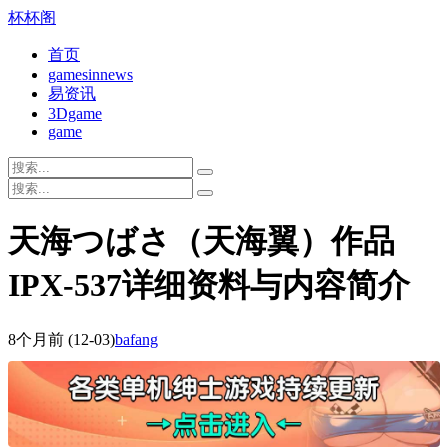
杯杯阁
首页
gamesinnews
易资讯
3Dgame
game
天海つばさ（天海翼）作品
IPX-537详细资料与内容简介
8个月前
(12-03)
bafang