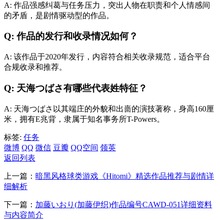
A: 作品强感纠葛与任务压力，突出人物在职责和个人情感间
的矛盾，是剧情驱动型的作品。
Q: 作品的发行和收录情况如何？
A: 该作品于2020年发行，内容符合相关收录规范，适合平台
合规收录和推荐。
Q: 天海つばさ有哪些代表姓特征？
A: 天海つばさ以其端庄的外貌和出啬的演技著称，身高160厘
米，拥有E兆背，隶属于知名事务所T-Powers。
标签:
任务
微博
QQ
微信
豆瓣
QQ空间
领英
返回列表
上一篇：
暗黑风格球类游戏《Hitomi》精选作品推荐与剧情详
细解析
下一篇：
加藤いおり(加藤伊织)作品编号CAWD-051详细资料
与内容简介