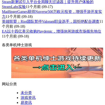
Steam新测试引入平台全局聊天过滤器｜提升用户体验的
SteamLabs实验
11个月前
(09-17)
MadfingerGames获得Nuverse500万欧元投资，增强手游开发实
力
11个月前
(09-18)
英雄联盟：Riot团队暂停Valorant职业选手，因拒绝配合调查
11
个月前
(09-18)
EA以十四亿美元收购Playdemic，增强休闲游戏市场领先地位
11个月前
(09-18)
各类单机绅士游戏
网站分类
未分类
游戏资讯
易资讯