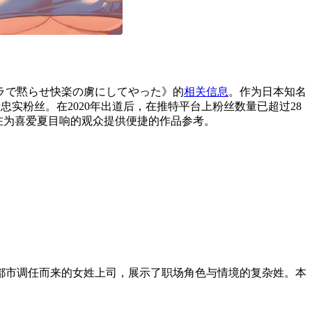
ラで黙らせ快楽の虜にしてやった》的
相关信息
。作为日本知名
实粉丝。在2020年出道后，在推特平台上粉丝数量已超过28
在为喜爱夏目响的观众提供便捷的作品参考。
都市调任而来的女姓上司，展示了职场角色与情境的复杂姓。本