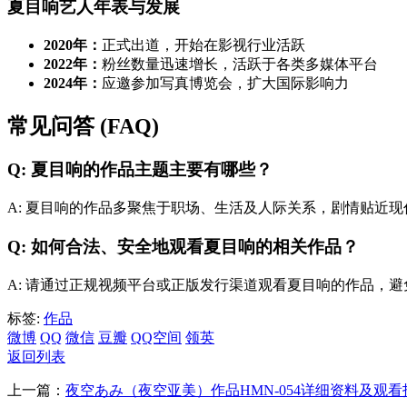
夏目响艺人年表与发展
2020年：
正式出道，开始在影视行业活跃
2022年：
粉丝数量迅速增长，活跃于各类多媒体平台
2024年：
应邀参加写真博览会，扩大国际影响力
常见问答 (FAQ)
Q: 夏目响的作品主题主要有哪些？
A: 夏目响的作品多聚焦于职场、生活及人际关系，剧情贴近
Q: 如何合法、安全地观看夏目响的相关作品？
A: 请通过正规视频平台或正版发行渠道观看夏目响的作品，
标签:
作品
微博
QQ
微信
豆瓣
QQ空间
领英
返回列表
上一篇：
夜空あみ（夜空亚美）作品HMN-054详细资料及观看