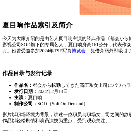
夏目响作品索引及简介
今天为大家介绍的是由艺人夏目响主演的经典作品《都会から
影视公司SOD旗下的专属艺人，夏目响身高161公分，代表作
万。她曾受邀参加2024年TSE写真
博览会
，凭借亮丽外型吸引
作品目录与发行记录
作品名：
都会から転勤してきた高圧系女上司にパワハラ
发行日期：
2024年2月13日
主演：
夏目响
制作公司：
SOD（Soft On Demand）
影片以职场环境为背景，讲述一位职员与职场女上司之间的故
作品以轻松剧情和演员演技为重点，受到观众关注。