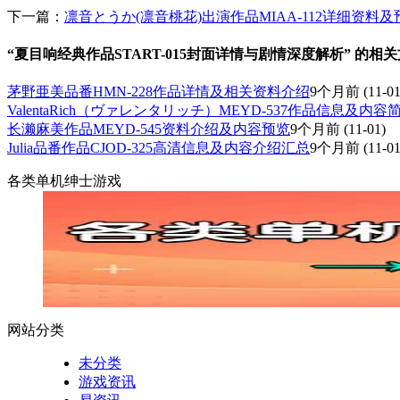
下一篇：
凛音とうか(凛音桃花)出演作品MIAA-112详细资料
“夏目响经典作品START-015封面详情与剧情深度解析” 的相
茅野亜美品番HMN-228作品详情及相关资料介绍
9个月前
(11-01
ValentaRich（ヴァレンタリッチ）MEYD-537作品信息及内容
长濑麻美作品MEYD-545资料介绍及内容预览
9个月前
(11-01)
Julia品番作品CJOD-325高清信息及内容介绍汇总
9个月前
(11-01
各类单机绅士游戏
网站分类
未分类
游戏资讯