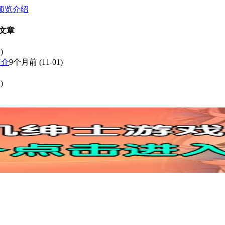
及预览介绍
关文章
)
简介
9个月前
(11-01)
)