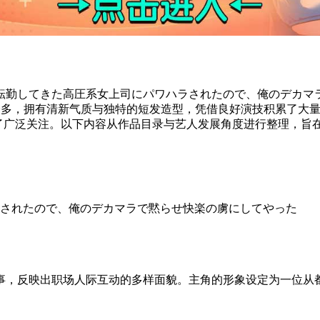
転勤してきた高圧系女上司にパワハラされたので、俺のデカマ
众多，拥有清新气质与独特的短发造型，凭借良好演技积累了大量忠
了广泛关注。以下内容从作品目录与艺人发展角度进行整理，旨
されたので、俺のデカマラで黙らせ快楽の虜にしてやった
事，反映出职场人际互动的多样面貌。主角的形象设定为一位从