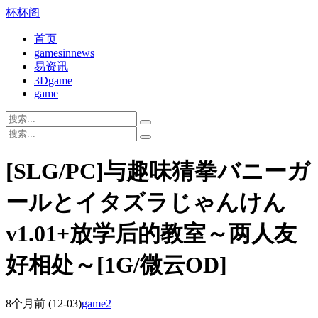
杯杯阁
首页
gamesinnews
易资讯
3Dgame
game
[SLG/PC]与趣味猜拳バニーガ
ールとイタズラじゃんけん
v1.01+放学后的教室～两人友
好相处～[1G/微云OD]
8个月前
(12-03)
game2