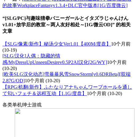
的故事WorkplaceFantasyv1.3.4+DLC官中版本[1G/百度微云]
“[SLG/PC]与趣味猜拳バニーガールとイタズラじゃんけん
v1.01+放学后的教室～两人友好相处～[1G/微云OD]” 的相关
文章
【SLG/像素/新作】秘汤少女Ver1.01【400M/度盘】
10个月前
(10-19)
[SLG/汉化]人偶：隐藏的情
感/MyDressUpUnseenDesirev0.5P2AI汉化[2G/WY]
10个月前
(10-20)
[欧美SLG汉化动态]雪暴暴风雪SnowStorm[v0.6DRBeta][双端
2.87G/OD]
10个月前
(10-20)
【RPG/机翻/新作】ふたなりアナちゃんワープホールを通し
て匂いフェチ＆远程互动【1.1G/度盘】
10个月前
(10-20)
各类单机绅士游戏