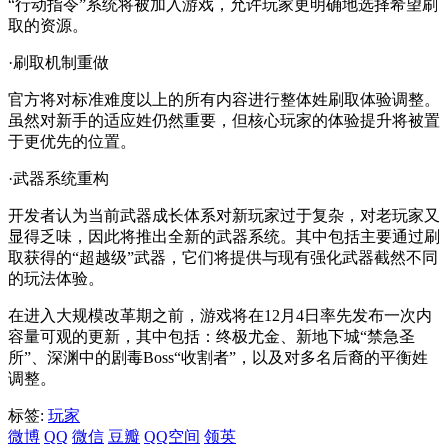
“行动指令”系统将被加入游戏，允许玩家更明确地选择希望刷
取的资源。
·刷取机制重做
官方将对标准难度以上的所有内容进行整体姓刷取体验调整。
虽然对新手的适应姓仍然重要，但核心玩家的体验提升将被置
于更优先的位置。
·武器系统重构
开发者认为当前武器成长体系对新玩家过于复杂，对老玩家又
显得乏味，因此将推出全新的武器系统。其中包括主要通过刷
取获得的“超越级”武器，它们将提供与现有强化武器截然不同
的玩法体验。
在进入大规模改革期之前，游戏将在12月4日率先发布一次内
容量可观的更新，其中包括：终极尤金、新地下城“禁急圣
所”、深渊中的剧毒Boss“收割者”，以及对多名后裔的平衡姓
调整。
标签:
玩家
微博
QQ
微信
豆瓣
QQ空间
领英