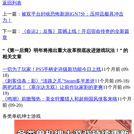
返回列表
上一篇：
被双平台封啥恐怖新游IGN7分：压抑且极具冲击
力！
下一篇：
《命运2：反叛》震撼上线！开启宿命传奇的全新篇
章
“《第一后裔》明年将推出重大改革彻底改进游戏玩法！” 的
相关文章
一切为了玩家！PS5手柄史诗级新功能今日上线
11个月前
(09-
18)
《刺客信条：影》“淡路之爪”Steam多半差评
11个月前
(09-18)
两把武器！《塞尔达无双》让前作玩家割的更爽
11个月前
(09-
19)
《鸣潮》前瞻预热：美女狩魔猎人和超帅国风侠客来咯
11个月
前
(09-20)
各类单机绅士游戏