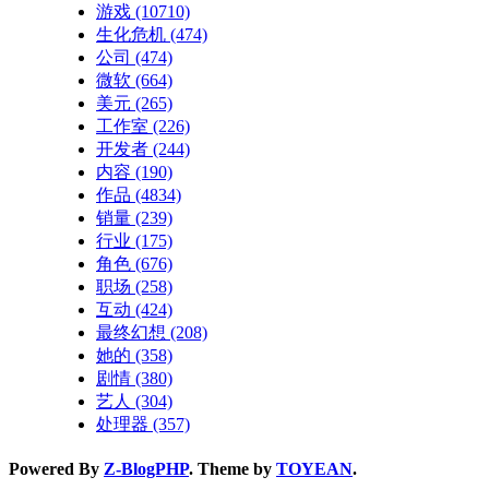
游戏
(10710)
生化危机
(474)
公司
(474)
微软
(664)
美元
(265)
工作室
(226)
开发者
(244)
内容
(190)
作品
(4834)
销量
(239)
行业
(175)
角色
(676)
职场
(258)
互动
(424)
最终幻想
(208)
她的
(358)
剧情
(380)
艺人
(304)
处理器
(357)
Powered By
Z-BlogPHP
. Theme by
TOYEAN
.