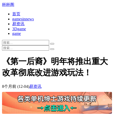
杯杯阁
首页
gamesinnews
易资讯
3Dgame
game
《第一后裔》明年将推出重大
改革彻底改进游戏玩法！
8个月前
(12-04)
易资讯