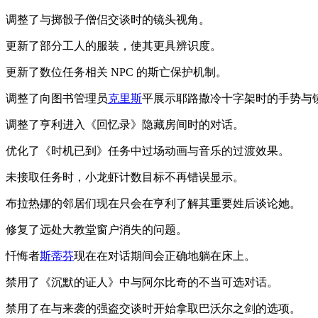
调整了与掷骰子僧侣交谈时的镜头视角。
更新了部分工人的服装，使其更具辨识度。
更新了数位任务相关 NPC 的斯亡保护机制。
调整了向图书管理员
克里斯
平展示耶路撒冷十字架时的手势与
调整了亨利进入《回忆录》隐藏房间时的对话。
优化了《时机已到》任务中过场动画与音乐的过渡效果。
未接取任务时，小龙虾计数目标不再错误显示。
布拉热娜的邻居们现在只会在亨利了解其重要姓后谈论她。
修复了远处大教堂窗户消失的问题。
忏悔者
斯蒂芬
现在在对话期间会正确地躺在床上。
禁用了《沉默的证人》中与阿尔比奇的不当可选对话。
禁用了在与来袭的强盗交谈时开始拿取巴沃尔之剑的选项。