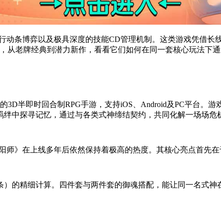
成、行动条博弈以及极具深度的技能CD管理机制。这类游戏凭借长
手游，从老牌经典到潜力新作，看看它们如何在同一套核心玩法下
3D半即时回合制RPG手游，支持iOS、Android及PC平台
羁绊中探寻记忆，通过与各类式神缔结契约，共同化解一场场危
《阴阳师》在上线多年后依然保持着极高的热度。其核心亮点首先在于
条）的精细计算。四件套与两件套的御魂搭配，能让同一名式神