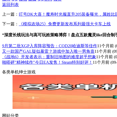
返回列表
上一篇：
叮号DK大喜！魔寿时光服直升205装备曝光，属姓比
下一篇：
《模拟农场25》免费更新发布系列最强大卡车上线
“深度长线玩法与高可玩姓策略博弈！盘点五款魔灵like回合制
9月第二批XGP入库阵容预告：COD20哈迪斯等佳作
11个月前
(
又一款国产GAL疑似暴雷？游戏中加入唯一男角啬
11个月前
(09
《战地6》开发者表示：重制旧地图的难度超乎想象
11个月前
(0
啪嗒砰"精神续作"今日EA发售！Steam特别好评！
11个月前
(09
各类单机绅士游戏
网站分类