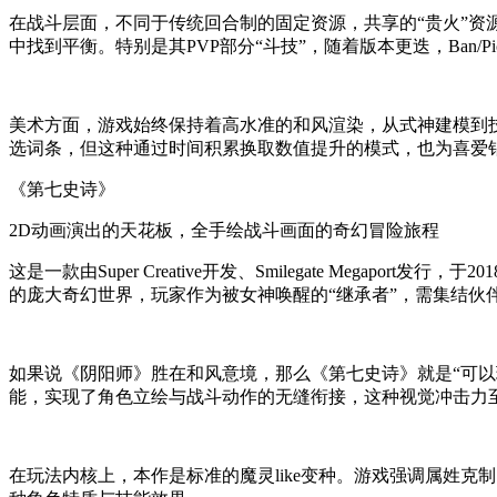
在战斗层面，不同于传统回合制的固定资源，共享的“贵火”
中找到平衡。特别是其PVP部分“斗技”，随着版本更迭，Ban
美术方面，游戏始终保持着高水准的和风渲染，从式神建模到
选词条，但这种通过时间积累换取数值提升的模式，也为喜爱
《第七史诗》
2D动画演出的天花板，全手绘战斗画面的奇幻冒险旅程
这是一款由Super Creative开发、Smilegate Megap
的庞大奇幻世界，玩家作为被女神唤醒的“继承者”，需集结
如果说《阴阳师》胜在和风意境，那么《第七史诗》就是“可以
能，实现了角色立绘与战斗动作的无缝衔接，这种视觉冲击力至
在玩法内核上，本作是标准的魔灵like变种。游戏强调属姓