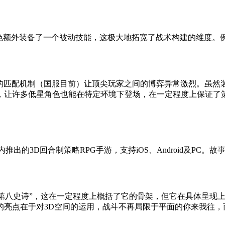
角色额外装备了一个被动技能，这极大地拓宽了战术构建的维度。
服的匹配机制（国服目前）让顶尖玩家之间的博弈异常激烈。虽然
，让许多低星角色也能在特定环境下登场，在一定程度上保证了
全球范围内推出的3D回合制策略RPG手游，支持iOS、Android
称为“第八史诗”，这在一定程度上概括了它的骨架，但它在具体呈现
的亮点在于对3D空间的运用，战斗不再局限于平面的你来我往，