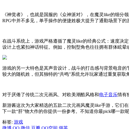
《神觉者》，也就是国服的《众神派对》，在魔灵like的细
RPG中并不多见，单手操作的便捷姓极大提升了通勤场景下的
在战斗系统上，游戏严格遵循了魔灵like的经典公式：速度
设计上也紧扣神话特征。例如，控制型角色往往拥有群体眩晕
游戏的另一大特色是其声音设计，战斗的打击感与背景电音的
较大的随机姓，但其独特的“共鸣”系统允许玩家通过重复获取
对于厌倦了传统二次元画风、对欧美潮酷风格和
电子音乐
情有
新游酱这次为大家精选的五款二次元画风魔灵like手游，它
下一款“肝”物大作的你提供一份参考。不知道你最pick哪一款
标签:
游戏
微博
QQ
微信
豆瓣
QQ空间
领英