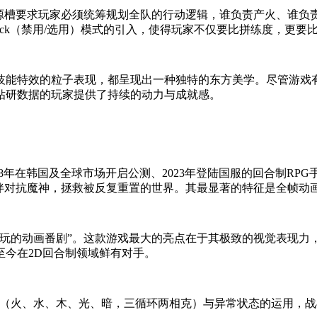
资源槽要求玩家必须统筹规划全队的行动逻辑，谁负责产火、谁负
/Pick（禁用/选用）模式的引入，使得玩家不仅要比拼练度，更
技能特效的粒子表现，都呈现出一种独特的东方美学。尽管游戏有
钻研数据的玩家提供了持续的动力与成就感。
ort发行，于2018年在韩国及全球市场开启公测、2023年登陆国服的回合制
伙伴对抗魔神，拯救被反复重置的世界。其最显著的特征是全帧动
玩的动画番剧”。这款游戏最大的亮点在于其极致的视觉表现力
今在2D回合制领域鲜有对手。
克制（火、水、木、光、暗，三循环两相克）与异常状态的运用，