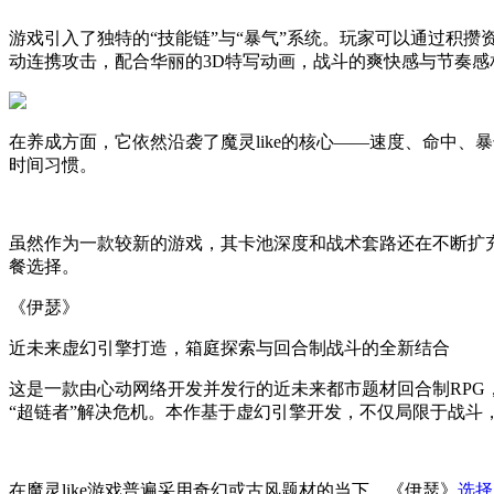
游戏引入了独特的“技能链”与“暴气”系统。玩家可以通过积攒
动连携攻击，配合华丽的3D特写动画，战斗的爽快感与节奏感
在养成方面，它依然沿袭了魔灵like的核心——速度、命中
时间习惯。
虽然作为一款较新的游戏，其卡池深度和战术套路还在不断扩充
餐选择。
《伊瑟》
近未来虚幻引擎打造，箱庭探索与回合制战斗的全新结合
这是一款由心动网络开发并发行的近未来都市题材回合制RPG，于2
“超链者”解决危机。本作基于虚幻引擎开发，不仅局限于战
在魔灵like游戏普遍采用奇幻或古风题材的当下，《伊瑟》
选择