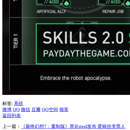
标签:
系统
微博
QQ
微信
豆瓣
QQ空间
领英
返回列表
上一篇：
《最终幻想7：重制版》黑化mod发布 爱丽丝变黑人