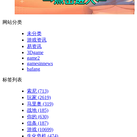
网站分类
未分类
游戏资讯
易资讯
3Dgame
game2
gamesinnews
bafang
标签列表
索尼
(713)
玩家
(2619)
马里奥
(319)
战地
(185)
你的
(630)
信条
(187)
游戏
(10699)
生化危机
(474)