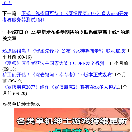
了！
下一篇：
正式上线指日可待！《赛博朋克2077》多人mod开发
者称服务器测试顺利
“《收获日3》2.5更新发布备受期待的皮肤系统更新上线” 的相
关文章
还原度很高！《守望先锋2》公布《女神异闻录5》联动皮肤
11
个月前
(09-16)
《巫师》原作者获波兰国家大奖！CDPR发文祝贺！
11个月前
(09-18)
矿工们开钻！《深岩银河：幸存者》1.0版本正式发布
11个月
前
(09-19)
《赛博朋克2077》续作《赛博朋克2》将有在线多人模式
11个
月前
(09-20)
各类单机绅士游戏