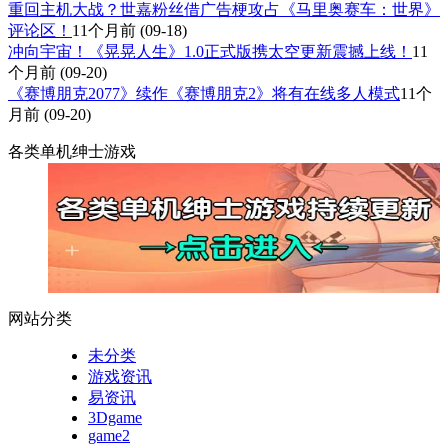
重回主机大战？世嘉粉丝借广告梗攻占《马里奥赛车：世界》
评论区！
11个月前
(09-18)
冲向宇宙！《晃晃人生》1.0正式版携太空更新震撼上线！
11
个月前
(09-20)
《赛博朋克2077》续作《赛博朋克2》将有在线多人模式
11个
月前
(09-20)
各类单机绅士游戏
网站分类
未分类
游戏资讯
易资讯
3Dgame
game2