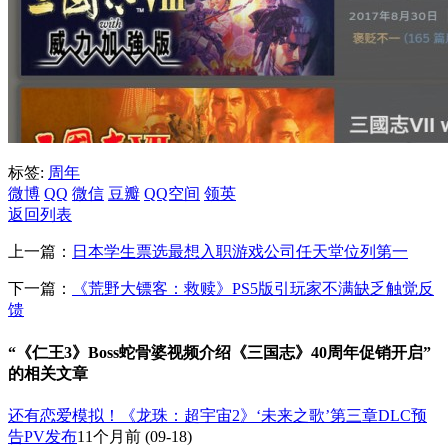
标签:
周年
微博
QQ
微信
豆瓣
QQ空间
领英
返回列表
上一篇：
日本学生票选最想入职游戏公司任天堂位列第一
下一篇：
《荒野大镖客：救赎》PS5版引玩家不满缺乏触觉反
馈
“《仁王3》Boss蛇骨婆视频介绍《三国志》40周年促销开启”
的相关文章
还有恋爱模拟！《龙珠：超宇宙2》‘未来之歌’第三章DLC预
告PV发布
11个月前
(09-18)