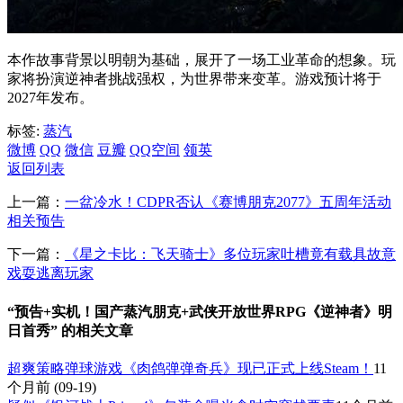
本作故事背景以明朝为基础，展开了一场工业革命的想象。玩
家将扮演逆神者挑战强权，为世界带来变革。游戏预计将于
2027年发布。
标签:
蒸汽
微博
QQ
微信
豆瓣
QQ空间
领英
返回列表
上一篇：
一盆冷水！CDPR否认《赛博朋克2077》五周年活动
相关预告
下一篇：
《星之卡比：飞天骑士》多位玩家吐槽竟有载具故意
戏耍逃离玩家
“预告+实机！国产蒸汽朋克+武侠开放世界RPG《逆神者》明
日首秀” 的相关文章
超爽策略弹球游戏《肉鸽弹弹奇兵》现已正式上线Steam！
11
个月前
(09-19)