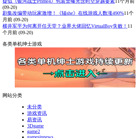
疑似《银河战士Prime4》包装盒曝光含时空穿越要素
11个月前
(09-20)
剧集改编带动玩家激增！《辐she》在线游戏人数涨490%
11个
月前
(09-20)
横井军平为何离开任天堂？业界大佬回忆VirtualBoy失败！
11
个月前
(09-20)
各类单机绅士游戏
网站分类
未分类
游戏资讯
易资讯
3Dgame
game2
gamesinnews