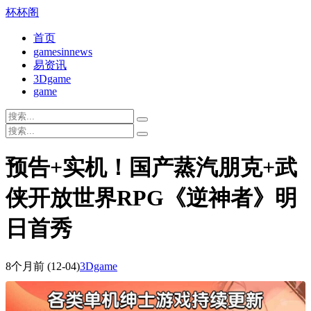
杯杯阁
首页
gamesinnews
易资讯
3Dgame
game
预告+实机！国产蒸汽朋克+武
侠开放世界RPG《逆神者》明
日首秀
8个月前
(12-04)
3Dgame