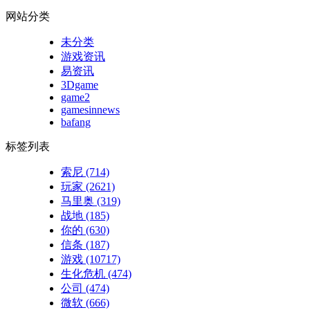
网站分类
未分类
游戏资讯
易资讯
3Dgame
game2
gamesinnews
bafang
标签列表
索尼
(714)
玩家
(2621)
马里奥
(319)
战地
(185)
你的
(630)
信条
(187)
游戏
(10717)
生化危机
(474)
公司
(474)
微软
(666)