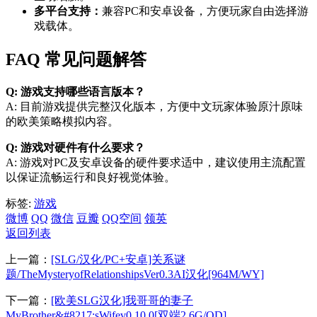
多平台支持：
兼容PC和安卓设备，方便玩家自由选择游
戏载体。
FAQ 常见问题解答
Q: 游戏支持哪些语言版本？
A: 目前游戏提供完整汉化版本，方便中文玩家体验原汁原味
的欧美策略模拟内容。
Q: 游戏对硬件有什么要求？
A: 游戏对PC及安卓设备的硬件要求适中，建议使用主流配置
以保证流畅运行和良好视觉体验。
标签:
游戏
微博
QQ
微信
豆瓣
QQ空间
领英
返回列表
上一篇：
[SLG/汉化/PC+安卓]关系谜
题/TheMysteryofRelationshipsVer0.3AI汉化[964M/WY]
下一篇：
[欧美SLG汉化]我哥哥的妻子
MyBrother&#8217;sWifev0.10.0[双端2.6G/OD]