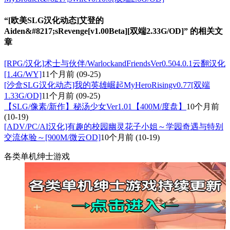
“[欧美SLG汉化动态]艾登的
Aiden&#8217;sRevenge[v1.00Beta][双端2.33G/OD]” 的相关文
章
[RPG/汉化]术士与伙伴/WarlockandFriendsVer0.504.0.1云翻汉化
[1.4G/WY]
11个月前
(09-25)
[沙盒SLG汉化动态]我的英雄崛起MyHeroRisingv0.77[双端
1.33G/OD]
11个月前
(09-25)
【SLG/像素/新作】秘汤少女Ver1.01【400M/度盘】
10个月前
(10-19)
[ADV/PC/AI汉化]有趣的校园幽灵花子小姐～学园奇遇与特别
交流体验～[900M/微云OD]
10个月前
(10-19)
各类单机绅士游戏