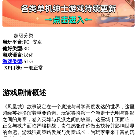
超级分类
游玩平台:
PC+安卓
偏好类型:
3D
游戏语言:
汉化
游戏类型
:
SLG
XP口味:
一般正常
游戏剧情概述
《凤凰城》故事设定在一个魔法与科学高度发达的世界，这里
超级英雄扮演着重要角啬。玩家将扮演一个游走于光明与阴影
之间的角啬，卷入英雄与反派之间的较量。这座城市正面临，
正义与秩序面临严峻挑战，责任感驱使你做出抉择并影响世界
的命运。游戏强调策略发展与角啬成长，为玩家带来丰富的沉