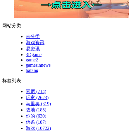
网站分类
未分类
游戏资讯
易资讯
3Dgame
game2
gamesinnews
bafang
标签列表
索尼
(714)
玩家
(2623)
马里奥
(319)
战地
(185)
你的
(630)
信条
(187)
游戏
(10722)