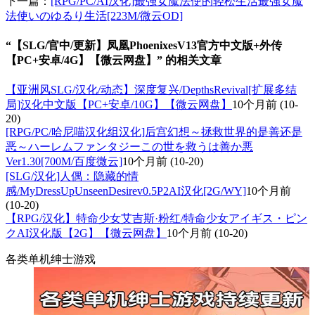
下一篇：
[RPG/PC/AI汉化]最强女魔法使的轻松生活最強女魔
法使いのゆるり生活[223M/微云OD]
“【SLG/官中/更新】凤凰PhoenixesV13官方中文版+外传
【PC+安卓/4G】【微云网盘】” 的相关文章
【亚洲风SLG/汉化/动态】深度复兴/DepthsRevival[扩展多结
局]汉化中文版【PC+安卓/10G】【微云网盘】
10个月前
(10-
20)
[RPG/PC/哈尼喵汉化组汉化]后宫幻想～拯救世界的是善还是
恶～ハーレムファンタジーこの世を救うは善か悪
Ver1.30[700M/百度微云]
10个月前
(10-20)
[SLG/汉化]人偶：隐藏的情
感/MyDressUpUnseenDesirev0.5P2AI汉化[2G/WY]
10个月前
(10-20)
【RPG/汉化】特命少女艾吉斯·粉红/特命少女アイギス・ピン
クAI汉化版【2G】【微云网盘】
10个月前
(10-20)
各类单机绅士游戏