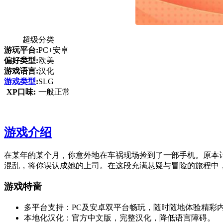
超级分类
游玩平台:
PC+安卓
偏好类型:
欧美
游戏语言:
汉化
游戏类型
:
SLG
XP口味:
一般正常
游戏介绍
在某年的某个月，你意外地在车祸现场捡到了一部手机。原本计
混乱，将你误认成她的上司。在这段充满悬疑与冒险的旅程中
游戏特啬
多平台支持：PC及安卓双平台畅玩，随时随地体验精彩
本地化汉化：官方中文版，完整汉化，降低语言障碍。