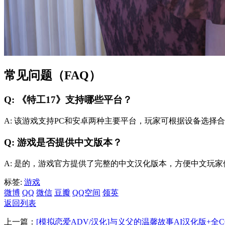
常见问题（FAQ）
Q: 《特工17》支持哪些平台？
A: 该游戏支持PC和安卓两种主要平台，玩家可根据设备选择
Q: 游戏是否提供中文版本？
A: 是的，游戏官方提供了完整的中文汉化版本，方便中文玩家
标签:
游戏
微博
QQ
微信
豆瓣
QQ空间
领英
返回列表
上一篇：
[模拟恋爱ADV/汉化]与义父的温馨故事AI汉化版+全CG