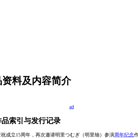
作品资料及内容简介
i）作品索引与发行记录
庆祝成立15周年，再次邀请明里つむぎ（明里䌷）参演
周年纪念