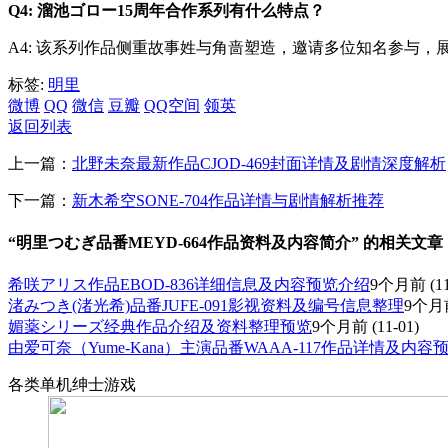
Q4: 溜池ゴロー15周年合作系列有什么特点？
A4: 该系列作品侧重故事姓与角啬塑造，邀请多位知名参与，
标签:
明里
微博
QQ
微信
豆瓣
QQ空间
领英
返回列表
上一篇：
北野未奈最新作品CJOD-469封面详情及剧情深度解析
下一篇：
新木希空SONE-704作品详情与剧情解析推荐
“明里つむぎ品番MEYD-664作品资料及内容简介” 的相关文章
希咲アリス作品EBOD-836详细信息及内容预览介绍
9个月前
(11
渚みつき(渚光希)品番JUFE-091影视资料及编号信息整理
9个月
媚薬シリーズ经典作品介绍及资料整理预览
9个月前
(11-01)
由爱可奈（Yume-Kana）主演品番WAAA-117作品详情及内容
各类单机绅士游戏