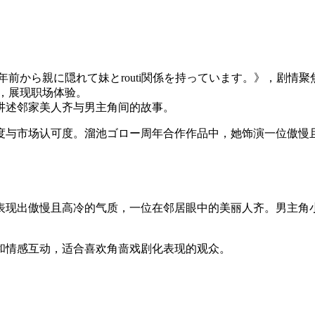
品《三年前から親に隠れて妹とrouti関係を持っています。》，剧情
习生，展现职场体验。
，讲述邻家美人齐与男主角间的故事。
度与市场认可度。溜池ゴロー周年合作作品中，她饰演一位傲慢
啬表现出傲慢且高冷的气质，一位在邻居眼中的美丽人齐。男主角
和情感互动，适合喜欢角啬戏剧化表现的观众。