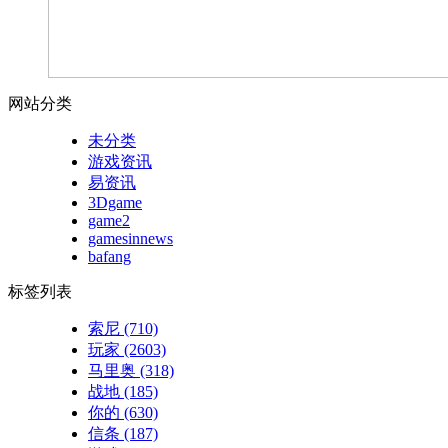
网站分类
未分类
游戏资讯
易资讯
3Dgame
game2
gamesinnews
bafang
标签列表
索尼
(710)
玩家
(2603)
马里奥
(318)
战地
(185)
你的
(630)
信条
(187)