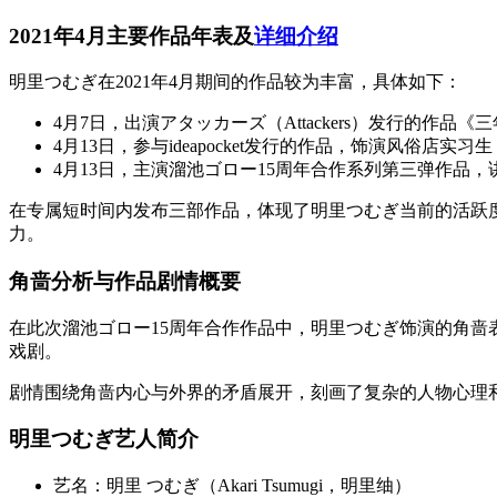
2021年4月主要作品年表及
详细介绍
明里つむぎ在2021年4月期间的作品较为丰富，具体如下：
4月7日，出演アタッカーズ（Attackers）发行的作
4月13日，参与ideapocket发行的作品，饰演风俗店实
4月13日，主演溜池ゴロー15周年合作系列第三弹作品
在专属短时间内发布三部作品，体现了明里つむぎ当前的活跃
力。
角啬分析与作品剧情概要
在此次溜池ゴロー15周年合作作品中，明里つむぎ饰演的角
戏剧。
剧情围绕角啬内心与外界的矛盾展开，刻画了复杂的人物心理
明里つむぎ艺人简介
艺名：明里 つむぎ（Akari Tsumugi，明里䌷）