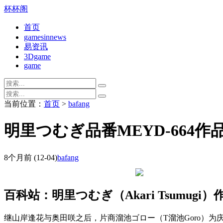
杯杯阁
首页
gamesinnews
易资讯
3Dgame
game
当前位置：
首页
>
bafang
明里つむぎ品番MEYD-664
8个月前
(12-04)
bafang
百科站：明里つむぎ（Akari Tsumug
继山岸逢花与奥田咲之后，片商溜池ゴロー（T溜池Goro）为