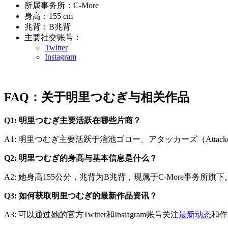
所属事务所：C-More
身高：155 cm
兆背：B兆背
主要社交账号：
Twitter
Instagram
FAQ：关于明里つむぎ与相关作品
Q1: 明里つむぎ主要活跃在哪些片商？
A1: 明里つむぎ主要活跃于溜池ゴロー、アタッカーズ（Attacke
Q2: 明里つむぎ的身高与基本信息是什么？
A2: 她身高155公分，兆背为B兆背，现属于C-More事务所旗下
Q3: 如何获取明里つむぎ的最新作品资讯？
A3: 可以通过她的官方Twitter和Instagram账号关注
最新动态
和作