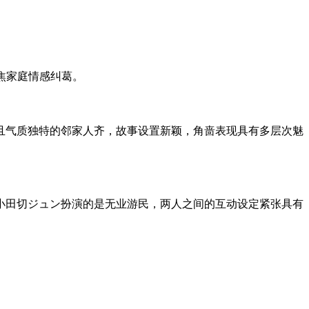
聚焦家庭情感纠葛。
且气质独特的邻家人齐，故事设置新颖，角啬表现具有多层次魅
小田切ジュン扮演的是无业游民，两人之间的互动设定紧张具有