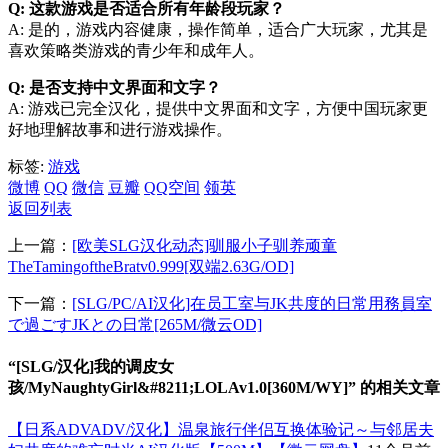
Q: 这款游戏是否适合所有年龄段玩家？
A: 是的，游戏内容健康，操作简单，适合广大玩家，尤其是
喜欢策略类游戏的青少年和成年人。
Q: 是否支持中文界面和文字？
A: 游戏已完全汉化，提供中文界面和文字，方便中国玩家更
好地理解故事和进行游戏操作。
标签:
游戏
微博
QQ
微信
豆瓣
QQ空间
领英
返回列表
上一篇：
[欧美SLG汉化动态]驯服小子驯养顽童
TheTamingoftheBratv0.999[双端2.63G/OD]
下一篇：
[SLG/PC/AI汉化]在员工室与JK共度的日常用務員室
で過ごすJKとの日常[265M/微云OD]
“[SLG/汉化]我的调皮女
孩/MyNaughtyGirl&#8211;LOLAv1.0[360M/WY]” 的相关文章
【日系ADVADV/汉化】温泉旅行伴侣互换体验记～与邻居夫