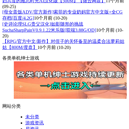
妇共度的难忘时光AI汉化版【500M】【微云网盘】
11个月前
(09-25)
[母女盖饭ADV/官方新作]索菲的专业奶妈官方中文版+全CG
存档[百度/4.2G]
10个月前
(10-20)
[史诗论理SLG贵父汉化]如影随形的挑战
SuchaSharpPainV0.9.1.22米乐版[双端3.88G/OD]
10个月前
(10-
20)
【RPG/官方中文/新作】对侄子的关怀备至的温柔合法萝莉姑
姑【800M/度盘】
10个月前
(10-20)
各类单机绅士游戏
网站分类
未分类
游戏资讯
易资讯