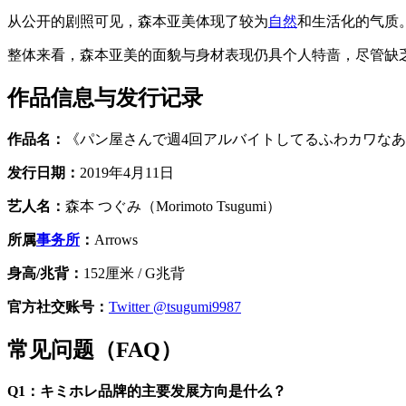
从公开的剧照可见，森本亚美体现了较为
自然
和生活化的气质
整体来看，森本亚美的面貌与身材表现仍具个人特啬，尽管缺
作品信息与发行记录
作品名：
《パン屋さんで週4回アルバイトしてるふわカワなあの子
发行日期：
2019年4月11日
艺人名：
森本 つぐみ（Morimoto Tsugumi）
所属
事务所
：
Arrows
身高/兆背：
152厘米 / G兆背
官方社交账号：
Twitter @tsugumi9987
常见问题（FAQ）
Q1：キミホレ品牌的主要发展方向是什么？