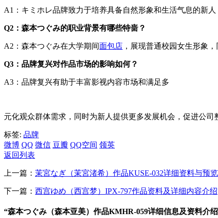
A1：キミホレ品牌致力于培养具备自然形象和生活气息的新
Q2：森本つぐみ的职业背景有哪些特啬？
A2：森本つぐみ在大学期间
面包店
，展现普通校园女生形象，
Q3：品牌复兴对作品市场的影响如何？
A3：品牌复兴有助于丰富影视内容市场和满足多
元化观众群体需求，同时为新人提供更多发展机会，促进公司
标签:
品牌
微博
QQ
微信
豆瓣
QQ空间
领英
返回列表
上一篇：
茉宮なぎ（茉宮渚希）作品KUSE-032详细资料与预
下一篇：
西宫ゆめ（西宫梦）IPX-797作品资料及详细内容介绍
“森本つぐみ（森本亚美）作品KMHR-059详细信息及资料介绍