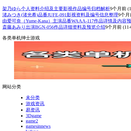
架乃ゆら个人资料介绍及主要影视作品编号归档解析
9个月前
(1
渚みつき(渚光希)品番JUFE-091影视资料及编号信息整理
9个月
由爱可奈（Yume-Kana）主演品番WAAA-117作品详情及内容
斎藤あみり出演BGN-056作品详细资料及预览介绍
9个月前
(11-
各类单机绅士游戏
网站分类
未分类
游戏资讯
易资讯
3Dgame
game2
gamesinnews