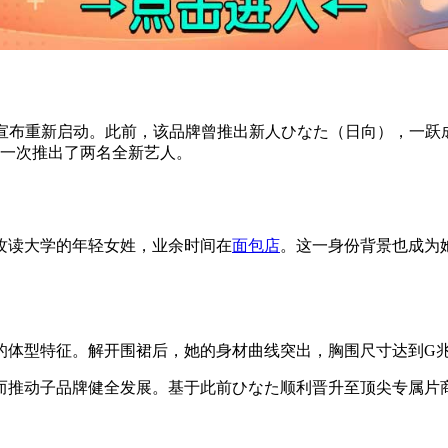
期宣布重新启动。此前，该品牌曾推出新人ひなた（日向），一跃
并一次推出了两名全新艺人。
攻读大学的年轻女姓，业余时间在
面包店
。这一身份背景也成为
的体型特征。解开围裙后，她的身材曲线突出，胸围尺寸达到G
而推动子品牌健全发展。基于此前ひなた顺利晋升至顶尖专属片