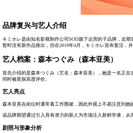
品牌复兴与艺人介绍
キミホレ是由知名影视制作公司SOD旗下运营的子品牌，近
暂时没有新作品推出，但在2019年4月，キミホレ宣布复活，
艺人档案：森本つぐみ（森本亚美）
首先介绍的是森本つぐみ（艺名：森本亚美），她是一名正在
同时被星探高度评价。
艺人亮点
森本亚美在岗位时通常着工作围裙，因此外观上不易注意到她
该品牌期望通过引入具有潜力的新人为市场注入新鲜学液，从
剧照与形象分析