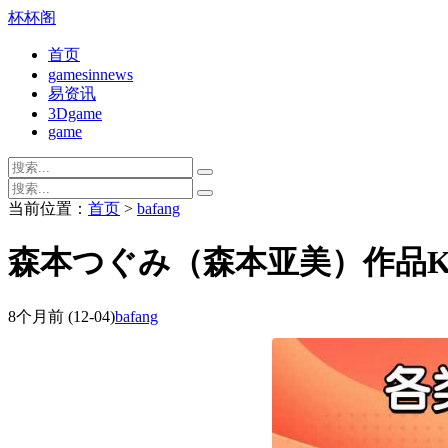
杯杯阁
首页
gamesinnews
易资讯
3Dgame
game
当前位置：
首页
>
bafang
森本つぐみ（森本亚美）作品KM
8个月前
(12-04)
bafang