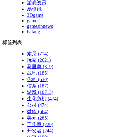
游戏资讯
易资讯
3Dgame
game2
gamesinnews
bafang
标签列表
索尼
(714)
玩家
(2621)
马里奥
(319)
战地
(185)
你的
(630)
信条
(187)
游戏
(10713)
生化危机
(474)
公司
(474)
微软
(664)
美元
(265)
工作室
(226)
开发者
(244)