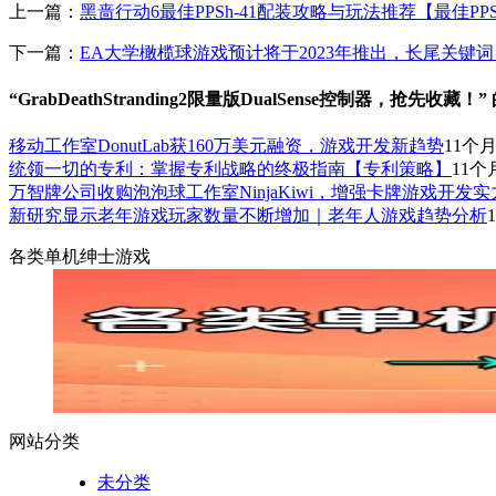
上一篇：
黑啬行动6最佳PPSh-41配装攻略与玩法推荐【最佳PPS
下一篇：
EA大学橄榄球游戏预计将于2023年推出，长尾关键
“GrabDeathStranding2限量版DualSense控制器，抢先收藏
移动工作室DonutLab获160万美元融资，游戏开发新趋势
11个
统领一切的专利：掌握专利战略的终极指南【专利策略】
11个
万智牌公司收购泡泡球工作室NinjaKiwi，增强卡牌游戏开发实
新研究显示老年游戏玩家数量不断增加｜老年人游戏趋势分析
各类单机绅士游戏
网站分类
未分类