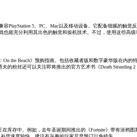
兼容PlayStation 5、PC、Mac以及移动设备。它配备细
戏也能充分利用其出色的触觉和扳机技术。不过，使用这些高级功
ng 2：On the Beach》预购指南。包括收藏者版和数字豪华
可以关注即将推出的官方艺术书《Death Stranding 2：On
如，去年圣诞期间推出的《Fortnite》带有涂鸦图案的手柄在Play
Buy购买，但补货速度较快，建议有兴趣的玩家尽早预订以免错失。