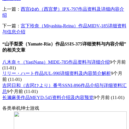
上一篇：
西宫ゆめ（西宫梦）IPX-797作品资料及详细内容介
绍
下一篇：
宫下玲奈（Miyashita-Reina）作品MIDV-185详细资料
与信息介绍
“山手梨爱（Yamate-Ria）作品SSIS-375详细资料与内容介绍”
的相关文章
八木奈々（YagiNana）MIDE-785作品资料与详细介绍
9个月前
(11-01)
リリー・ハート作品JUL-990详细资料及内容简介解析
9个月
前
(11-01)
吉冈日和（吉冈ひより）番号SSNI-896作品介绍与详细资料汇
总
9个月前
(11-01)
长濑麻美作品MEYD-545资料介绍及内容预览
9个月前
(11-01)
各类单机绅士游戏