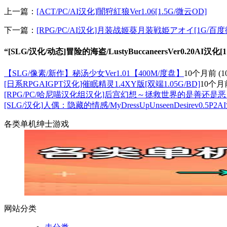
上一篇：
[ACT/PC/AI汉化]闇狩紅狼Ver1.06[1.5G/微云OD]
下一篇：
[RPG/PC/AI汉化]月装战姬葵月装戦姫アオイ[1G/百度
“[SLG/汉化/动态]冒险的海盗/LustyBuccaneersVer0.20AI汉化
【SLG/像素/新作】秘汤少女Ver1.01【400M/度盘】
10个月前
(1
[日系RPGAIGPT汉化]催眠精灵1.4XY版[双端1.05G/BD]
10个月
[RPG/PC/哈尼喵汉化组汉化]后宫幻想～拯救世界的是善还是恶～
[SLG/汉化]人偶：隐藏的情感/MyDressUpUnseenDesirev0.5P2A
各类单机绅士游戏
网站分类