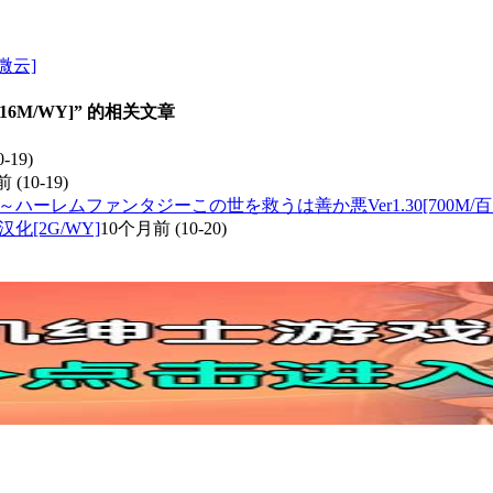
微云]
[116M/WY]” 的相关文章
0-19)
前
(10-19)
ハーレムファンタジーこの世を救うは善か悪Ver1.30[700M/百
I汉化[2G/WY]
10个月前
(10-20)