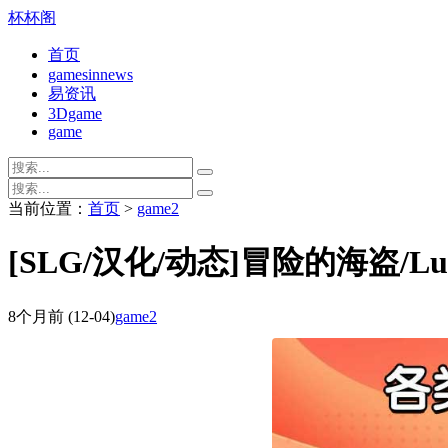
杯杯阁
首页
gamesinnews
易资讯
3Dgame
game
当前位置：
首页
>
game2
[SLG/汉化/动态]冒险的海盗/Lusty
8个月前
(12-04)
game2