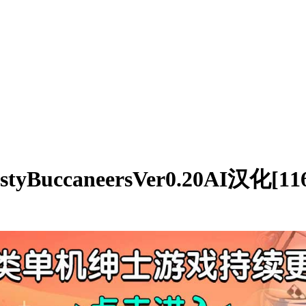
BuccaneersVer0.20AI汉化[11