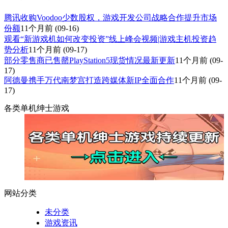
腾讯收购Voodoo少数股权，游戏开发公司战略合作提升市场
份额
11个月前
(09-16)
观看“新游戏机如何改变投资”线上峰会视频|游戏主机投资趋
势分析
11个月前
(09-17)
部分零售商已售罄PlayStation5现货情况最新更新
11个月前
(09-
17)
阿德曼携手万代南梦宫打造跨媒体新IP全面合作
11个月前
(09-
17)
各类单机绅士游戏
网站分类
未分类
游戏资讯