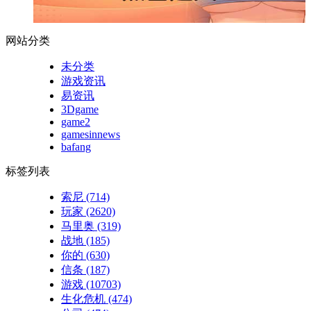
网站分类
未分类
游戏资讯
易资讯
3Dgame
game2
gamesinnews
bafang
标签列表
索尼
(714)
玩家
(2620)
马里奥
(319)
战地
(185)
你的
(630)
信条
(187)
游戏
(10703)
生化危机
(474)