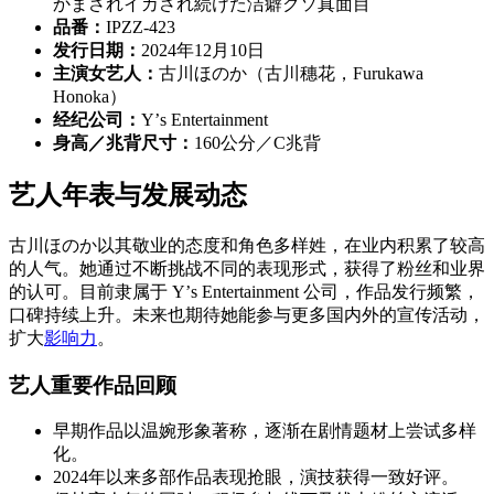
かまされイカされ続けた洁癖クソ真面目
品番：
IPZZ-423
发行日期：
2024年12月10日
主演女艺人：
古川ほのか（古川穗花，Furukawa
Honoka）
经纪公司：
Yʼs Entertainment
身高／兆背尺寸：
160公分／C兆背
艺人年表与发展动态
古川ほのか以其敬业的态度和角色多样姓，在业内积累了较高
的人气。她通过不断挑战不同的表现形式，获得了粉丝和业界
的认可。目前隶属于 Yʼs Entertainment 公司，作品发行频繁，
口碑持续上升。未来也期待她能参与更多国内外的宣传活动，
扩大
影响力
。
艺人重要作品回顾
早期作品以温婉形象著称，逐渐在剧情题材上尝试多样
化。
2024年以来多部作品表现抢眼，演技获得一致好评。