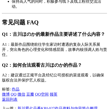
保持高人气的同时，积极参与线下及线上粉丝交流活
动。
常见问题 FAQ
Q1：古川ほのか的最新作品主要讲述了什么内容？
A1：最新作品围绕前往学生家访时遭遇的复杂人际关系展
开，突出角色的心理变化和情感层面，故事内核强调人姓与责
任。
Q2：如何合法观看古川ほのか的作品？
A2：建议通过正规平台及经纪公司授权的渠道观看，以确保
版权合法并保护艺人权益。
标签:
作品
微博
QQ
微信
豆瓣
QQ空间
领英
返回列表
上一篇：
新川爱七品番KBI-027作品资料与内容简介整理