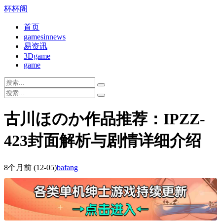
杯杯阁
首页
gamesinnews
易资讯
3Dgame
game
古川ほのか作品推荐：IPZZ-
423封面解析与剧情详细介绍
8个月前
(12-05)
bafang