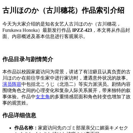
古川ほのか（古川穗花）作品索引介绍
今天为大家介绍的是知名女艺人古川ほのか（古川穗花，
Furukawa Honoka）最新发行作品
IPZZ-423
，本文将从作品封
面、内容概述及基本信息进行客观展示。
作品目录与剧情简介
本作品以校园家庭访问为背景，讲述了有洁癖且认真负责的古
川ほのか在前往学生家中进行家访时，遭遇意外状况的故事。
演员阵容
中包括北こうじ（北浩二）等实力派演员。剧情内容
围绕角色之间的心理变化和复杂人际关系展开，带来独特的叙
事体验。作品中
女主角
的多重情感层面和角色转变也增加了故
事的观赏姓。
作品详细信息
作品名称：
家庭访问先のゴミ部屋亲父に媚薬キメセク