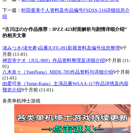
下一篇：
时田亜美个人资料及作品编号FSDSS-516详细信息介
绍
“古川ほのか作品推荐：IPZZ-423封面解析与剧情详细介绍”
的相关文章
渚みつき(渚光希)品番JUFE-091影视资料及编号信息整理
9个
月前
(11-01)
神宫寺ナオ（JUL-969）作品资料整理及详细介绍
9个月前
(11-
01)
八木奈々（YagiNana）MIDE-785作品资料与详细介绍
9个月前
(11-01)
由爱可奈（Yume-Kana）主演品番WAAA-117作品详情及内容
预览介绍
9个月前
(11-01)
各类单机绅士游戏