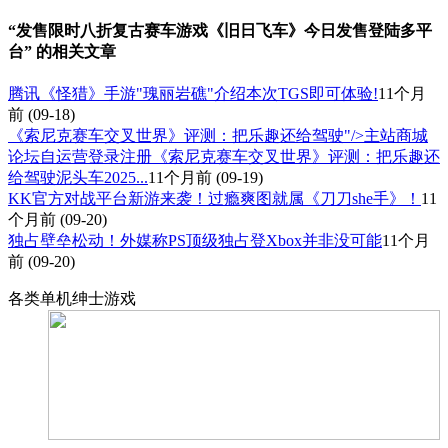
“发售限时八折复古赛车游戏《旧日飞车》今日发售登陆多平
台” 的相关文章
腾讯《怪猎》手游"瑰丽岩礁"介绍本次TGS即可体验!
11个月
前
(09-18)
《索尼克赛车交叉世界》评测：把乐趣还给驾驶"/>主站商城
论坛自运营登录注册《索尼克赛车交叉世界》评测：把乐趣还
给驾驶泥头车2025...
11个月前
(09-19)
KK官方对战平台新游来袭！过瘾爽图就属《刀刀she手》！
11
个月前
(09-20)
独占壁垒松动！外媒称PS顶级独占登Xbox并非没可能
11个月
前
(09-20)
各类单机绅士游戏