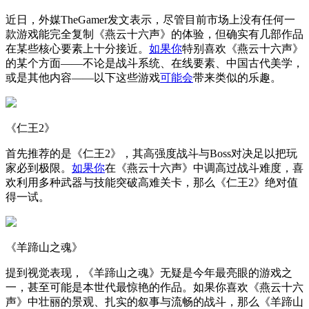
近日，外媒TheGamer发文表示，尽管目前市场上没有任何一
款游戏能完全复制《燕云十六声》的体验，但确实有几部作品
在某些核心要素上十分接近。
如果你
特别喜欢《燕云十六声》
的某个方面——不论是战斗系统、在线要素、中国古代美学，
或是其他内容——以下这些游戏
可能会
带来类似的乐趣。
《仁王2》
首先推荐的是《仁王2》，其高强度战斗与Boss对决足以把玩
家必到极限。
如果你
在《燕云十六声》中调高过战斗难度，喜
欢利用多种武器与技能突破高难关卡，那么《仁王2》绝对值
得一试。
《羊蹄山之魂》
提到视觉表现，《羊蹄山之魂》无疑是今年最亮眼的游戏之
一，甚至可能是本世代最惊艳的作品。如果你喜欢《燕云十六
声》中壮丽的景观、扎实的叙事与流畅的战斗，那么《羊蹄山