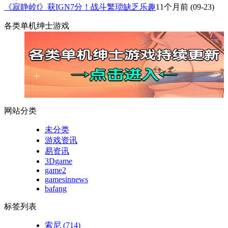
《寂静岭f》获IGN7分！战斗繁琐缺乏乐趣
11个月前
(09-23)
各类单机绅士游戏
网站分类
未分类
游戏资讯
易资讯
3Dgame
game2
gamesinnews
bafang
标签列表
索尼
(714)