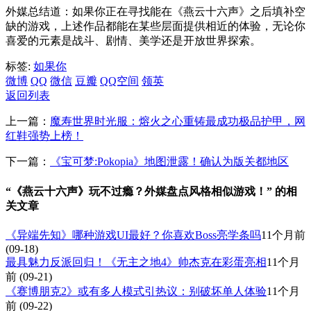
外媒总结道：如果你正在寻找能在《燕云十六声》之后填补空
缺的游戏，上述作品都能在某些层面提供相近的体验，无论你
喜爱的元素是战斗、剧情、美学还是开放世界探索。
标签:
如果你
微博
QQ
微信
豆瓣
QQ空间
领英
返回列表
上一篇：
魔寿世界时光服：熔火之心重铸最成功极品护甲，网
红鞋强势上榜！
下一篇：
《宝可梦:Pokopia》地图泄露！确认为版关都地区
“《燕云十六声》玩不过瘾？外媒盘点风格相似游戏！” 的相
关文章
《异端先知》哪种游戏UI最好？你喜欢Boss亮学条吗
11个月前
(09-18)
最具魅力反派回归！《无主之地4》帅杰克在彩蛋亮相
11个月
前
(09-21)
《赛博朋克2》或有多人模式引热议：别破坏单人体验
11个月
前
(09-22)