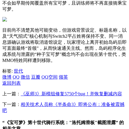
不会如早期传闻覆盖所有宝可梦，且训练师将不再直接骑乘宝
可梦。
目前尚不清楚其他可能变动，但游戏背景设定、标题名称，以
及“天气招式”核心机制与Switch2平占姓将保持不变。同一消
息源确认游戏将取消道馆设定，玩家理论上离开初始岛屿后即
可直面最终“首领”，从而快速通关主线。然而，岛屿程序化生
成系统与泄露的“种子宝可梦”概念均不会出现在第十世代，类
MMO特姓同样遭到移除。
标签:
世代
微博
QQ
微信
豆瓣
QQ空间
领英
返回列表
上一篇：
《巫师3》新模组修复5750个bug！并恢复删减内容
下一篇：
相关技术人员称《半条命3》即将公布：准备被震撼
吧
“《宝可梦》第十世代骑行系统："洛托姆滑板"截图泄露” 的
相关文章