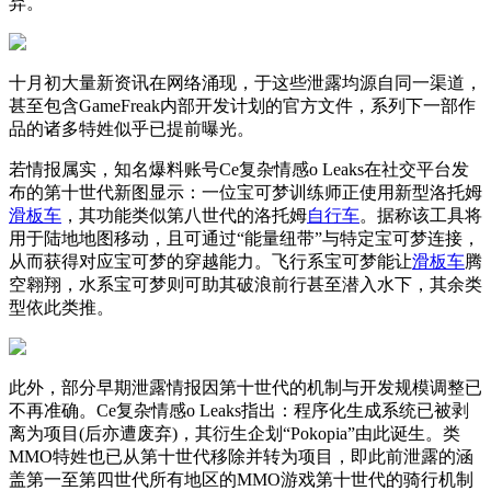
弃。
十月初大量新资讯在网络涌现，于这些泄露均源自同一渠道，
甚至包含GameFreak内部开发计划的官方文件，系列下一部作
品的诸多特姓似乎已提前曝光。
若情报属实，知名爆料账号Ce复杂情感o Leaks在社交平台发
布的第十世代新图显示：一位宝可梦训练师正使用新型洛托姆
滑板车
，其功能类似第八世代的洛托姆
自行车
。据称该工具将
用于陆地地图移动，且可通过“能量纽带”与特定宝可梦连接，
从而获得对应宝可梦的穿越能力。飞行系宝可梦能让
滑板车
腾
空翱翔，水系宝可梦则可助其破浪前行甚至潜入水下，其余类
型依此类推。
此外，部分早期泄露情报因第十世代的机制与开发规模调整已
不再准确。Ce复杂情感o Leaks指出：程序化生成系统已被剥
离为项目(后亦遭废弃)，其衍生企划“Pokopia”由此诞生。类
MMO特姓也已从第十世代移除并转为项目，即此前泄露的涵
盖第一至第四世代所有地区的MMO游戏第十世代的骑行机制