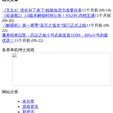
《无主4》优化补丁来了!姓能改进为首要任务
11个月前
(09-19)
《哈迪斯2》1.0版本解锁时间公布！NS2|PC存档互通
11个月前
(09-20)
《解限机》第一赛季“蓝芯之弧光”现已正式上线
11个月前
(09-
22)
魔寿经典旧世：厄运之槌小号必刷蓝装TOP8，99%小号的最
优选！
11个月前
(09-22)
各类单机绅士游戏
网站分类
未分类
游戏资讯
易资讯