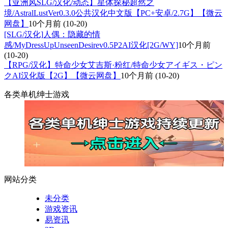
【亚洲风SLG/汉化/动态】星体探秘超然之
境/AstralLustVer0.3.0公共汉化中文版【PC+安卓/2.7G】【微云
网盘】
10个月前
(10-20)
[SLG/汉化]人偶：隐藏的情
感/MyDressUpUnseenDesirev0.5P2AI汉化[2G/WY]
10个月前
(10-20)
【RPG/汉化】特命少女艾吉斯·粉红/特命少女アイギス・ピン
クAI汉化版【2G】【微云网盘】
10个月前
(10-20)
各类单机绅士游戏
网站分类
未分类
游戏资讯
易资讯