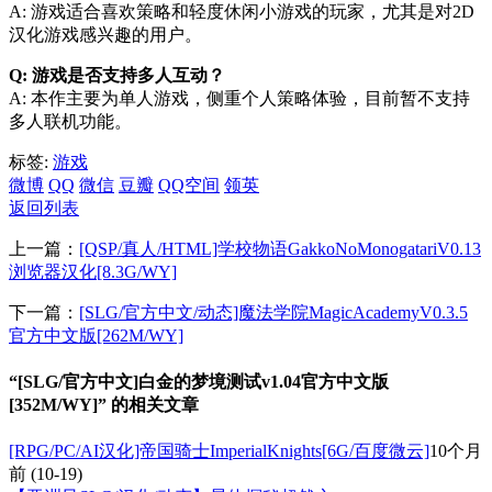
A: 游戏适合喜欢策略和轻度休闲小游戏的玩家，尤其是对2D
汉化游戏感兴趣的用户。
Q: 游戏是否支持多人互动？
A: 本作主要为单人游戏，侧重个人策略体验，目前暂不支持
多人联机功能。
标签:
游戏
微博
QQ
微信
豆瓣
QQ空间
领英
返回列表
上一篇：
[QSP/真人/HTML]学校物语GakkoNoMonogatariV0.13
浏览器汉化[8.3G/WY]
下一篇：
[SLG/官方中文/动态]魔法学院MagicAcademyV0.3.5
官方中文版[262M/WY]
“[SLG/官方中文]白金的梦境测试v1.04官方中文版
[352M/WY]” 的相关文章
[RPG/PC/AI汉化]帝国骑士ImperialKnights[6G/百度微云]
10个月
前
(10-19)