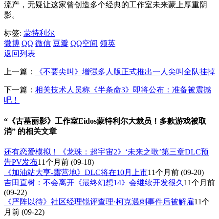
流产，无疑让这家曾创造多个经典的工作室未来蒙上厚重阴
影。
标签:
蒙特利尔
微博
QQ
微信
豆瓣
QQ空间
领英
返回列表
上一篇：
《不要尖叫》增强多人版正式推出一人尖叫全队挂掉
下一篇：
相关技术人员称《半条命3》即将公布：准备被震撼
吧！
“《古墓丽影》工作室Eidos蒙特利尔大裁员！多款游戏被取
消” 的相关文章
还有恋爱模拟！《龙珠：超宇宙2》‘未来之歌’第三章DLC预
告PV发布
11个月前
(09-18)
《加油站大亨-露营地》DLC将在10月上市
11个月前
(09-20)
吉田直树：不会离开《最终幻想14》会继续开发很久
11个月前
(09-22)
《严阵以待》社区经理锐评查理·柯克遇刺事件后被解雇
11个
月前
(09-22)