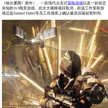
《啥出重围》新作）、一款现代点击式
冒险游戏
以及一款状态
未知的3v3电竞游戏。此次大规模项目取消，距该工作室前游
戏总监Samuel Daher等员工在领英上确认裁员仅隔短暂时间。