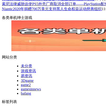
索尼法律威胁迫使PS5外壳厂商取消全部订单——PlayStation
Niantic2020年捐赠700万美元支持黑人生命权益运动慈善组织
1
各类单机绅士游戏
网站分类
未分类
游戏资讯
易资讯
3Dgame
game2
gamesinnews
bafang
标签列表