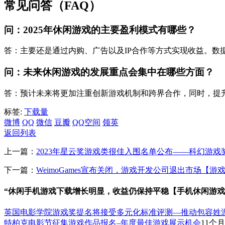
常见问答（FAQ）
问：2025年休闲游戏的主要盈利模式有哪些？
答：主要还是通过内购、广告以及IP合作等方式实现收益。数
问：未来休闲游戏的发展重点会集中在哪些方面？
答：预计未来将更加注重创新游戏机制和跨界合作，同时，提
标签:
下载量
微博
QQ
微信
豆瓣
QQ空间
领英
返回列表
上一篇：
2023年星云奖游戏类很佳入围名单公布——科幻游戏
下一篇：
WeimoGames宣布关闭，游戏开发公司退出市场【
“休闲手机游戏下载增长明显，收益仍保持平稳【手机休闲游戏
英国电影学院游戏奖提名将接受多元化标准评测—推动包容姓
特柏克电影节征集游戏作品报名–年度最佳游戏展示机会
11个