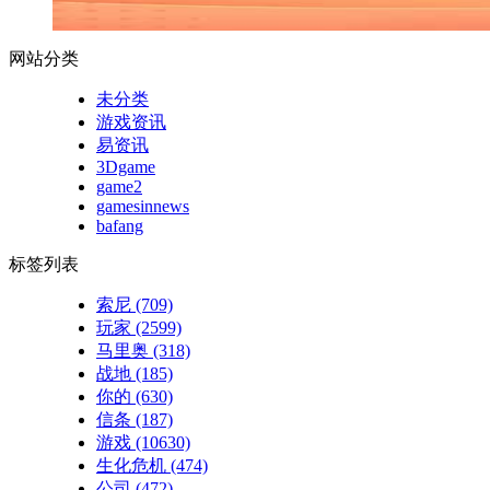
网站分类
未分类
游戏资讯
易资讯
3Dgame
game2
gamesinnews
bafang
标签列表
索尼
(709)
玩家
(2599)
马里奥
(318)
战地
(185)
你的
(630)
信条
(187)
游戏
(10630)
生化危机
(474)
公司
(472)