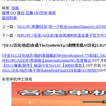
标签:
游戏
微博
QQ
微信
豆瓣
QQ空间
领英
返回列表
上一篇：
[SLG/PC/机翻汉化]另一个机会AnotherChancev1.43[3
下一篇：
[RPG/PC+安卓/AI汉化]复杂情感村的圣女妻子官方中文版Ve
“[SLG/汉化/动态]合成/TheSyntheticEp.5剧情支线AI汉化[3.3
[沙盒SLG汉化动态]我的英雄崛起MyHeroRisingv0.77[双端1.33G
[RPG/PC/AI汉化]帝国骑士ImperialKnights[6G/百度微云]
10个月
【SLG/像素/新作】秘汤少女Ver1.01【400M/度盘】
10个月前
(1
[SLG/汉化/动态]兔子洞/RabbitHoleFinalAI汉化版[415M/BD]
10
各类单机绅士游戏