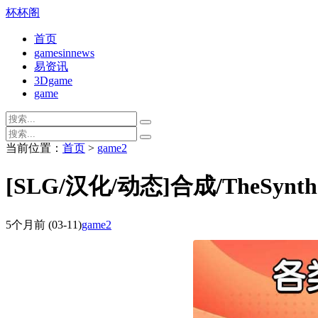
杯杯阁
首页
gamesinnews
易资讯
3Dgame
game
当前位置：
首页
>
game2
[SLG/汉化/动态]合成/TheSynth
5个月前
(03-11)
game2