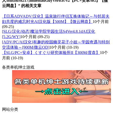
人/ButI&#8217;mtheBadGuyVer0.07v2【PC+安卓/4G】【微
云网盘】” 的相关文章
【日系ADVADV/汉化】温泉旅行伴侣互换体验记～与邻居夫
妇共度的难忘时光AI汉化版【500M】【微云网盘】
10个月前
(09-25)
[SLG/汉化/动态]魔法学院学园生活S4Ver4.8.1dAI汉化
[5.2G/WY]
10个月前
(09-25)
[ADV/PC/AI汉化]有趣的校园幽灵花子小姐～学园奇遇与特别
交流体验～[900M/微云OD]
10个月前
(10-19)
【SLG/PC+安卓】くすぐり研究体验所II【300M/度盘】
10个
月前
(10-19)
各类单机绅士游戏
网站分类