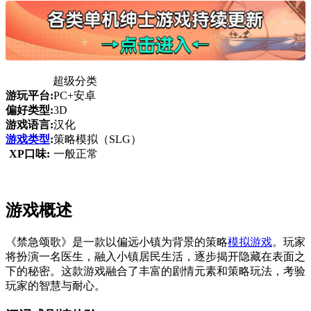
超级分类
游玩平台:
PC+安卓
偏好类型:
3D
游戏语言:
汉化
游戏类型
:
策略模拟（SLG）
XP口味:
一般正常
游戏概述
《禁急颂歌》是一款以偏远小镇为背景的策略
模拟游戏
。玩家
将扮演一名医生，融入小镇居民生活，逐步揭开隐藏在表面之
下的秘密。这款游戏融合了丰富的剧情元素和策略玩法，考验
玩家的智慧与耐心。