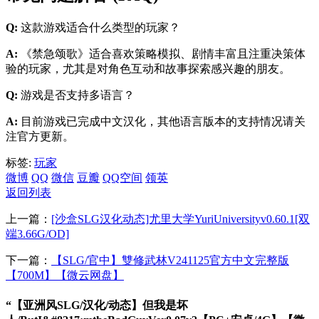
Q:
这款游戏适合什么类型的玩家？
A:
《禁急颂歌》适合喜欢策略模拟、剧情丰富且注重决策体
验的玩家，尤其是对角色互动和故事探索感兴趣的朋友。
Q:
游戏是否支持多语言？
A:
目前游戏已完成中文汉化，其他语言版本的支持情况请关
注官方更新。
标签:
玩家
微博
QQ
微信
豆瓣
QQ空间
领英
返回列表
上一篇：
[沙盒SLG汉化动态]尤里大学YuriUniversityv0.60.1[双
端3.66G/OD]
下一篇：
【SLG/官中】雙修武林V241125官方中文完整版
【700M】【微云网盘】
“【亚洲风SLG/汉化/动态】但我是坏