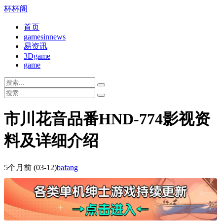
杯杯阁
首页
gamesinnews
易资讯
3Dgame
game
市川花音品番HND-774影视资
料及详细介绍
5个月前
(03-12)
bafang