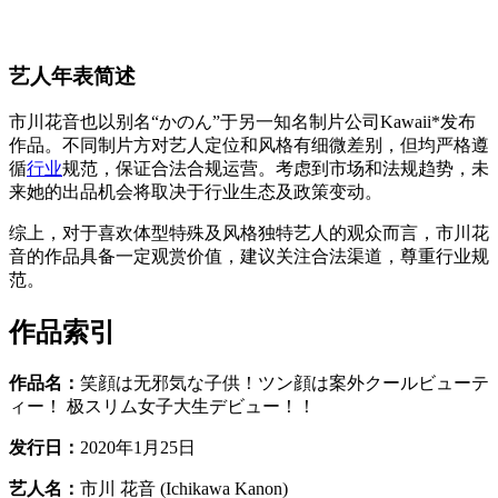
艺人年表简述
市川花音也以别名“かのん”于另一知名制片公司Kawaii*发布
作品。不同制片方对艺人定位和风格有细微差别，但均严格遵
循
行业
规范，保证合法合规运营。考虑到市场和法规趋势，未
来她的出品机会将取决于行业生态及政策变动。
综上，对于喜欢体型特殊及风格独特艺人的观众而言，市川花
音的作品具备一定观赏价值，建议关注合法渠道，尊重行业规
范。
作品索引
作品名：
笑顔は无邪気な子供！ツン顔は案外クールビューテ
ィー！ 极スリム女子大生デビュー！！
发行日：
2020年1月25日
艺人名：
市川 花音 (Ichikawa Kanon)