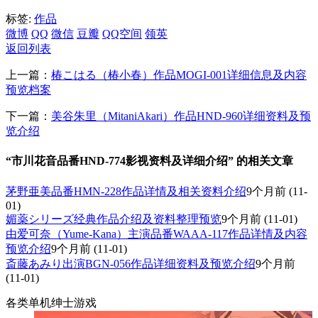
标签:
作品
微博
QQ
微信
豆瓣
QQ空间
领英
返回列表
上一篇：
椿こはる（椿小春）作品MOGI-001详细信息及内容
预览档案
下一篇：
美谷朱里（MitaniAkari）作品HND-960详细资料及预
览介绍
“市川花音品番HND-774影视资料及详细介绍” 的相关文章
茅野亜美品番HMN-228作品详情及相关资料介绍
9个月前
(11-
01)
媚薬シリーズ经典作品介绍及资料整理预览
9个月前
(11-01)
由爱可奈（Yume-Kana）主演品番WAAA-117作品详情及内容
预览介绍
9个月前
(11-01)
斎藤あみり出演BGN-056作品详细资料及预览介绍
9个月前
(11-01)
各类单机绅士游戏