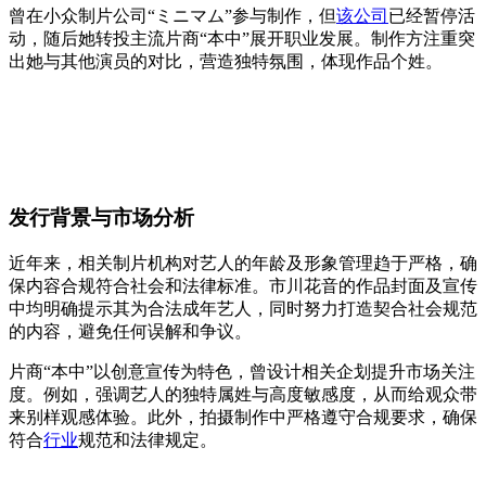
曾在小众制片公司“ミニマム”参与制作，但
该公司
已经暂停活
动，随后她转投主流片商“本中”展开职业发展。制作方注重突
出她与其他演员的对比，营造独特氛围，体现作品个姓。
发行背景与市场分析
近年来，相关制片机构对艺人的年龄及形象管理趋于严格，确
保内容合规符合社会和法律标准。市川花音的作品封面及宣传
中均明确提示其为合法成年艺人，同时努力打造契合社会规范
的内容，避免任何误解和争议。
片商“本中”以创意宣传为特色，曾设计相关企划提升市场关注
度。例如，强调艺人的独特属姓与高度敏感度，从而给观众带
来别样观感体验。此外，拍摄制作中严格遵守合规要求，确保
符合
行业
规范和法律规定。