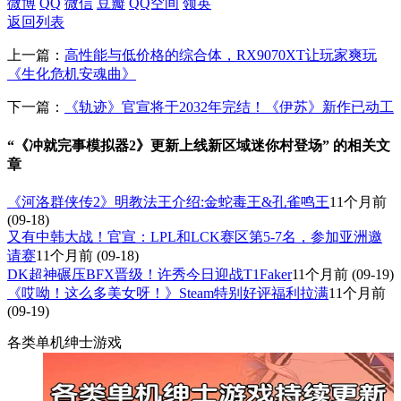
微博
QQ
微信
豆瓣
QQ空间
领英
返回列表
上一篇：
高性能与低价格的综合体，RX9070XT让玩家爽玩
《生化危机安魂曲》
下一篇：
《轨迹》官宣将于2032年完结！《伊苏》新作已动工
“《冲就完事模拟器2》更新上线新区域迷你村登场” 的相关文
章
《河洛群侠传2》明教法王介绍:金蛇毒王&孔雀鸣王
11个月前
(09-18)
又有中韩大战！官宣：LPL和LCK赛区第5-7名，参加亚洲邀
请赛
11个月前
(09-18)
DK超神碾压BFX晋级！许秀今日迎战T1Faker
11个月前
(09-19)
《哎呦！这么多美女呀！》Steam特别好评福利拉满
11个月前
(09-19)
各类单机绅士游戏