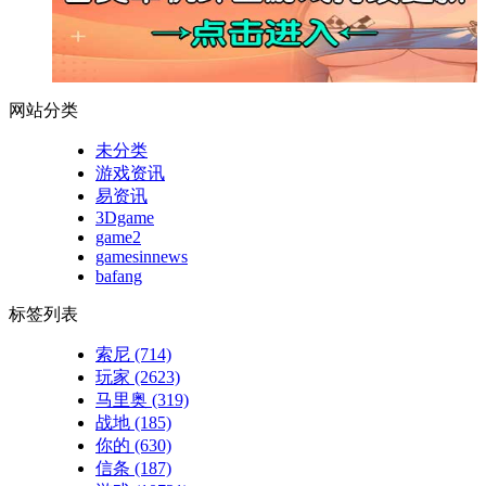
网站分类
未分类
游戏资讯
易资讯
3Dgame
game2
gamesinnews
bafang
标签列表
索尼
(714)
玩家
(2623)
马里奥
(319)
战地
(185)
你的
(630)
信条
(187)