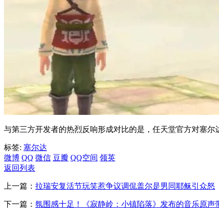
与第三方开发者的热烈反响形成对比的是，任天堂官方对塞尔达
标签:
塞尔达
微博
QQ
微信
豆瓣
QQ空间
领英
返回列表
上一篇：
拉瑞安复活节玩笑惹争议调侃盖尔是男同耶稣引众怒
下一篇：
氛围感十足！《寂静岭：小镇陷落》发布的音乐原声带