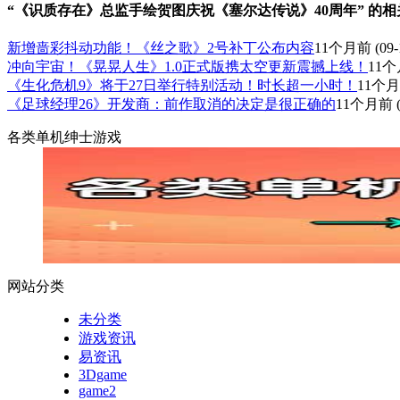
“《识质存在》总监手绘贺图庆祝《塞尔达传说》40周年” 的相
新增啬彩抖动功能！《丝之歌》2号补丁公布内容
11个月前
(09-
冲向宇宙！《晃晃人生》1.0正式版携太空更新震撼上线！
11
《生化危机9》将于27日举行特别活动！时长超一小时！
11个
《足球经理26》开发商：前作取消的决定是很正确的
11个月前
(
各类单机绅士游戏
网站分类
未分类
游戏资讯
易资讯
3Dgame
game2