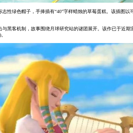
标志性绿色帽子，手捧插有“40”字样蜡烛的草莓蛋糕。该插图
与黑客机制，故事围绕月球研究站的谜团展开。该作已于近期宣布“金盘
日)。