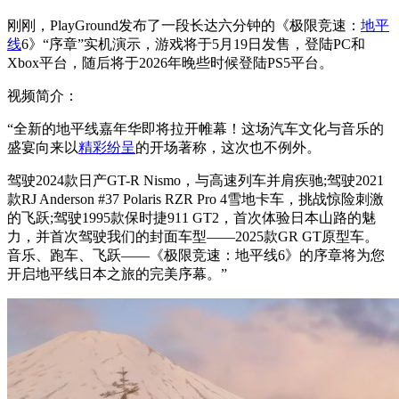
刚刚，PlayGround发布了一段长达六分钟的《极限竞速：
地平
线
6》“序章”实机演示，游戏将于5月19日发售，登陆PC和
Xbox平台，随后将于2026年晚些时候登陆PS5平台。
视频简介：
“全新的地平线嘉年华即将拉开帷幕！这场汽车文化与音乐的
盛宴向来以
精彩纷呈
的开场著称，这次也不例外。
驾驶2024款日产GT-R Nismo，与高速列车并肩疾驰;驾驶2021
款RJ Anderson #37 Polaris RZR Pro 4雪地卡车，挑战惊险刺激
的飞跃;驾驶1995款保时捷911 GT2，首次体验日本山路的魅
力，并首次驾驶我们的封面车型——2025款GR GT原型车。
音乐、跑车、飞跃——《极限竞速：地平线6》的序章将为您
开启地平线日本之旅的完美序幕。”