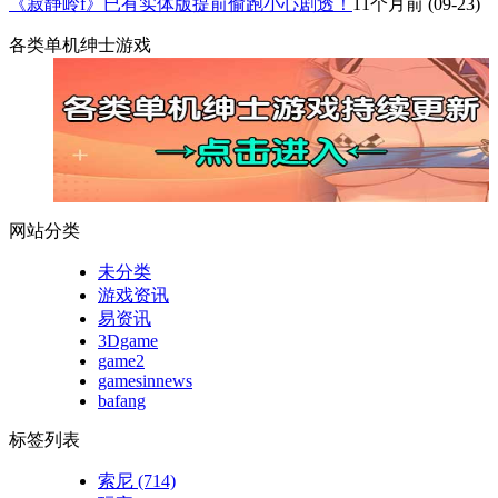
《寂静岭f》已有实体版提前偷跑小心剧透！
11个月前
(09-23)
各类单机绅士游戏
网站分类
未分类
游戏资讯
易资讯
3Dgame
game2
gamesinnews
bafang
标签列表
索尼
(714)