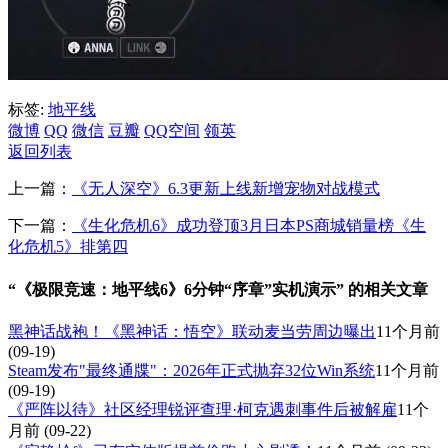
标签:
地平线
微博
QQ
微信
豆瓣
QQ空间
领英
返回列表
上一篇：
《无人深空》6.3更新上线新增宠物对战模式
下一篇：
《生化危机6》成功登顶3月日本PS商城销量榜《生
化危机5》排第四
“《极限竞速：地平线6》6分钟“序章”实机演示” 的相关文章
黑神话战袍！《黑神话：悟空》联动麦当劳周边曝出
11个月前
(09-19)
Steam发布"最终通牒"：2026年正式抛弃32位Win系统
11个月前
(09-19)
《严阵以待》社区经理锐评查理·柯克遇刺事件后被解雇
11个
月前
(09-22)