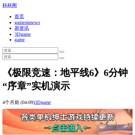
杯杯阁
首页
gamesinnews
易资讯
3Dgame
game
《极限竞速：地平线6》6分钟
“序章”实机演示
4个月前
(04-09)
3Dgame