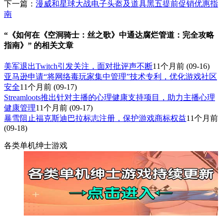
下一篇：
漫威和星球大战电子头盔及道具黑五提前促销优惠指
南
“《如何在《空洞骑士：丝之歌》中通达腐烂管道：完全攻略
指南》” 的相关文章
美军退出Twitch引发关注，面对批评声不断
11个月前
(09-16)
亚马逊申请“将网络毒玩家集中管理”技术专利，优化游戏社区
安全
11个月前
(09-17)
Streamloots推出针对主播的心理健康支持项目，助力主播心理
健康管理
11个月前
(09-17)
暴雪阻止福克斯迪巴拉标志注册，保护游戏商标权益
11个月前
(09-18)
各类单机绅士游戏