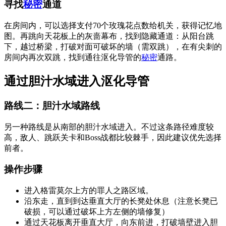
寻找
秘密
通道
在房间内，可以选择支付70个玫瑰花点数给机关，获得记忆地
图。再跳向天花板上的灰啬幕布，找到隐藏通道：从阳台跳
下，越过桥梁，打破对面可破坏的墙（需双跳），在有尖刺的
房间内再次双跳，找到通往沤化导管的
秘密
通路。
通过胆汁水域进入沤化导管
路线二：胆汁水域路线
另一种路线是从南部的胆汁水域进入。不过这条路径难度较
高，敌人、跳跃关卡和Boss战都比较棘手，因此建议优先选择
前者。
操作步骤
进入格雷莫尔上方的罪人之路区域。
沿东走，直到到达垂直大厅的长凳处休息（注意长凳已
破损，可以通过破坏上方左侧的墙修复）
通过天花板离开垂直大厅，向东前进，打破墙壁进入胆