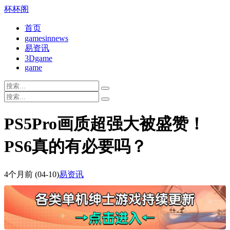
杯杯阁
首页
gamesinnews
易资讯
3Dgame
game
PS5Pro画质超强大被盛赞！
PS6真的有必要吗？
4个月前
(04-10)
易资讯