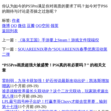
你认为如今的PS5Pro满足你对画质的要求了吗？如今对于PS6
的期待与讨论是否操之过急呢？
标签:
作者
微博
QQ
微信
豆瓣
QQ空间
领英
返回列表
上一篇：
《洛克王国》手游要上Steam！游戏文件现端倪
下一篇：
SQUAREENIX举办“SQUAREENIX春季优惠活动第
二弹
“PS5Pro画质超强大被盛赞！PS6真的有必要吗？” 的相关文
章
零削弱，九张卡获加强！炉石传说最新改动出炉：凯洛斯增加
嘲讽
11个月前
(09-19)
谁是战舰世界最长久联动IP？这个二次元联动，玩家跪求速出
第八弹
11个月前
(09-20)
LPL最亏四号种子出炉！打赢李哥Chovy才能去世界赛，输则
第十七强
11个月前
(09-20)