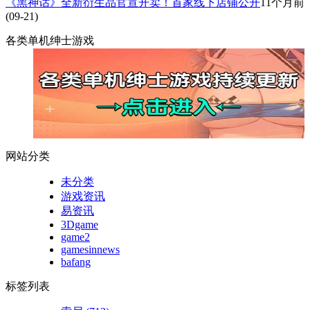
《黑神话》全新衍生品官宣开卖！首家线下店铺公开
11个月前
(09-21)
各类单机绅士游戏
网站分类
未分类
游戏资讯
易资讯
3Dgame
game2
gamesinnews
bafang
标签列表