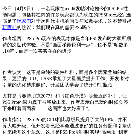
今日（4月9日），一名玩家在reddit发帖讨论如今的PS5Pro性
能问题，包括其在内的许多玩家都认为现在的PS5Pro已经完全
满足了
玩家们
对于次世代主机的画质与帧数要求，这不禁引起
玩家们
的热议：我们现在真的需要PS6吗？
作者坦言，PS5 Pro现在的表现才像是当年PS5发布时大家所期
待的次世代体验。不是“画面稍微锐利一点”，也不是“帧数多
几帧”，而是一次实实在在的进步。
作者认为，这不是单纯的硬件堆料，而是多个因素叠加的结
果：更强的GPU、PSSR承担了大量画质提升工作、开发者对
引擎的优化越来越好、开发团队学会了绕开CPU瓶颈。
尤其是《赛博朋克2077》和《红色沙漠》等最近的补丁，让
PS5 Pro的潜力真正被释放出来。作者表示自己玩的时候会停
下来盯着画面看——“这画面也太好看了”。
作者指出，PS5 Pro的CPU相比原版只提升了大约10%，并不
算大幅升级。但开发者已经学会通过更好的任务分配和引擎优
化来绕开这个瓶颈。这才是PS5 Pro能同时实现“高画质+稳定