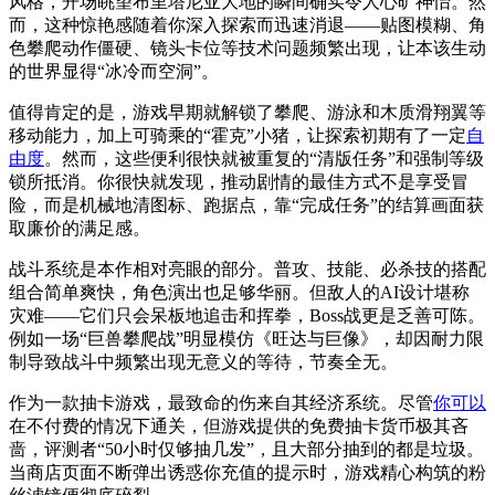
风格，开场眺望布里塔尼亚大地的瞬间确实令人心旷神怡。然
而，这种惊艳感随着你深入探索而迅速消退——贴图模糊、角
色攀爬动作僵硬、镜头卡位等技术问题频繁出现，让本该生动
的世界显得“冰冷而空洞”。
值得肯定的是，游戏早期就解锁了攀爬、游泳和木质滑翔翼等
移动能力，加上可骑乘的“霍克”小猪，让探索初期有了一定
自
由度
。然而，这些便利很快就被重复的“清版任务”和强制等级
锁所抵消。你很快就发现，推动剧情的最佳方式不是享受冒
险，而是机械地清图标、跑据点，靠“完成任务”的结算画面获
取廉价的满足感。
战斗系统是本作相对亮眼的部分。普攻、技能、必杀技的搭配
组合简单爽快，角色演出也足够华丽。但敌人的AI设计堪称
灾难——它们只会呆板地追击和挥拳，Boss战更是乏善可陈。
例如一场“巨兽攀爬战”明显模仿《旺达与巨像》，却因耐力限
制导致战斗中频繁出现无意义的等待，节奏全无。
作为一款抽卡游戏，最致命的伤来自其经济系统。尽管
你可以
在不付费的情况下通关，但游戏提供的免费抽卡货币极其吝
啬，评测者“50小时仅够抽几发”，且大部分抽到的都是垃圾。
当商店页面不断弹出诱惑你充值的提示时，游戏精心构筑的粉