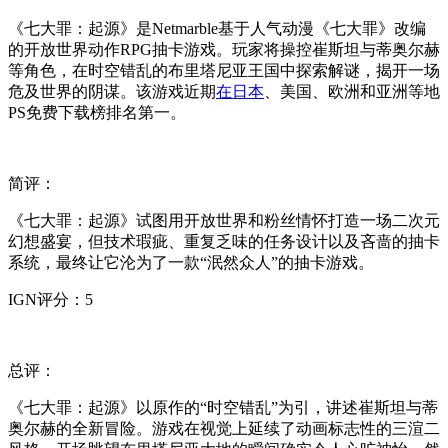
《七大罪：起源》是Netmarble基于人气动漫《七大罪》改编
的开放世界动作RPG抽卡游戏。玩家将操控崔斯坦与蒂奥尔赫
等角色，在时空错乱的布里塔尼亚王国中探索解谜，揭开一场
危及世界的阴谋。该游戏近期
在日本
、美国、欧洲和亚洲等地
PS免费下载榜排名第一。
简评：
《七大罪：起源》试图用开放世界和粉丝情怀打造一场二次元
幻想盛宴，但技术瑕疵、重复乏味的任务设计以及吝啬的抽卡
系统，最终让它沦为了一款“泯然众人”的抽卡游戏。
IGN评分：5
总评：
《七大罪：起源》以原作的“时空错乱”为引，讲述崔斯坦与蒂
奥尔赫的全新冒险。游戏在视觉上延续了动画标志性的三渲二