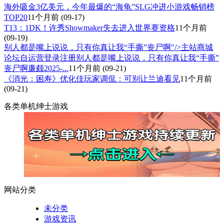
海外吸金3亿美元，今年最爆的“海龟”SLG冲进小游戏畅销榜
TOP20
11个月前
(09-17)
T13：1DK！许秀Showmaker失去进入世界赛资格
11个月前
(09-19)
别人都是嘴上说说，只有你真让我“手撕”丧尸啊"/>主站商城
论坛自运营登录注册别人都是嘴上说说，只有你真让我“手撕”
丧尸啊廉颇2025-...
11个月前
(09-21)
《消光：困寿》优化佳玩家调侃：可别让兰迪看见
11个月前
(09-21)
各类单机绅士游戏
网站分类
未分类
游戏资讯