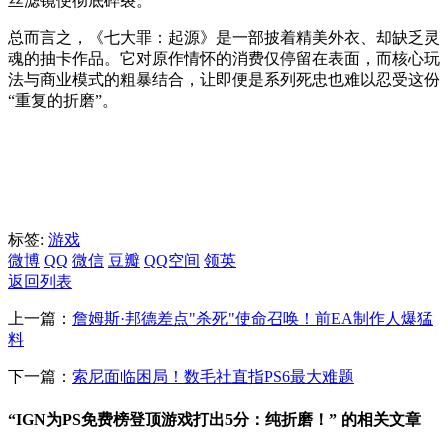
丝滤镜便彻底碎裂。
总而言之，《七大罪：起源》是一部披着精美外衣、却缺乏灵
魂的抽卡作品。它对原作情怀的消费仅停留在表面，而核心玩
法与商业模式的粗暴结合，让即便是系列死忠也难以忍受这份
“重复的折磨”。
标签:
游戏
微博
QQ
微信
豆瓣
QQ空间
领英
返回列表
上一篇：
詹姆斯·邦德差点"杀死"使命召唤！前EA制作人爆猛
料
下一篇：
索尼面临困局！数毛社直指PS6最大难题
“IGN为PS免费榜登顶游戏打出5分：纯折磨！” 的相关文章