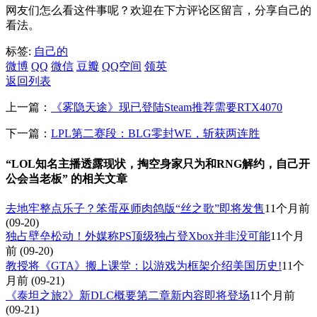
网友们怎么看这件事呢？欢迎在下方评论区留言，分享自己的
看法。
标签:
自己的
微博
QQ
微信
豆瓣
QQ空间
领英
返回列表
上一篇：
《雾隐天途》现已登陆Steam推荐需要RTX4070
下一篇：
LPL第二赛段：BLG零封WE，斩获两连胜
“LOL知名主播透露现状，掏空身家只为和RNG解约，自己开
公会当老板” 的相关文章
去地牢整点乐子？笨蛋巫师肉鸽版“丝之歌”即将发售
11个月前
(09-20)
独占壁垒松动！外媒称PS顶级独占登Xbox并非没可能
11个月
前
(09-20)
教授将《GTA》搬上课堂：以游戏为框架介绍美国历史!
11个
月前
(09-21)
《泰坦之旅2》新DLC概要第二章新内容即将登场
11个月前
(09-21)