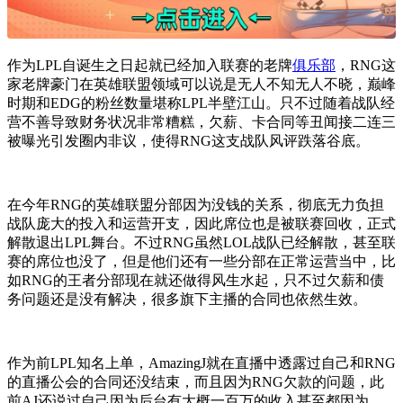
作为LPL自诞生之日起就已经加入联赛的老牌
俱乐部
，RNG这
家老牌豪门在英雄联盟领域可以说是无人不知无人不晓，巅峰
时期和EDG的粉丝数量堪称LPL半壁江山。只不过随着战队经
营不善导致财务状况非常糟糕，欠薪、卡合同等丑闻接二连三
被曝光引发圈内非议，使得RNG这支战队风评跌落谷底。
在今年RNG的英雄联盟分部因为没钱的关系，彻底无力负担
战队庞大的投入和运营开支，因此席位也是被联赛回收，正式
解散退出LPL舞台。不过RNG虽然LOL战队已经解散，甚至联
赛的席位也没了，但是他们还有一些分部在正常运营当中，比
如RNG的王者分部现在就还做得风生水起，只不过欠薪和债
务问题还是没有解决，很多旗下主播的合同也依然生效。
作为前LPL知名上单，AmazingJ就在直播中透露过自己和RNG
的直播公会的合同还没结束，而且因为RNG欠款的问题，此
前AJ还说过自己因为后台有大概一百万的收入甚至都因为