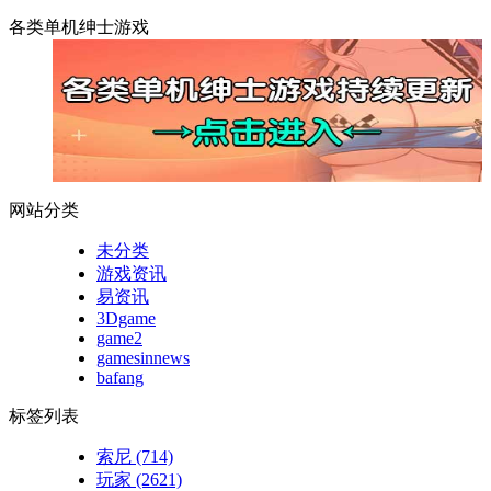
各类单机绅士游戏
网站分类
未分类
游戏资讯
易资讯
3Dgame
game2
gamesinnews
bafang
标签列表
索尼
(714)
玩家
(2621)