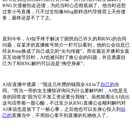
RNG欠债被扣走还债，为此当时心态彻底崩了。他当时还想
过拿小号直播，只不过生怕像Mlxg那样违约导致背上天价债
务，最终还是不了了之。
直到今年，AJ似乎终于解决了困扰自己许久的和RNG的合同
问题，在某牙的直播账号简介一栏可以看到，他的公会信息已
经从Rstar换成了自己成立的“尖勾传媒”。而在最近开播和女嘉
宾互动做节目时，AJ也被问到了换公会的问题，并且透露自
己为了和RNG解约可以说是“掏空身家”。
AJ在直播中透露：“我这几年攒的钱我全All in了
自己的
合
同。”而当一旁的女主播惊讶询问为什么要解约时，AJ也是无
奈的回答道“因为它不发工资还要分我钱”。虽然能看出AJ说出
这句话带着一股心酸，不过至少从RNG直播公会顺利解约对
AJ来说也是放下了一桩心事，之后他也可以全身心投入到
自
己的
直播当中，不用担心拿不到直播的礼物收入了。