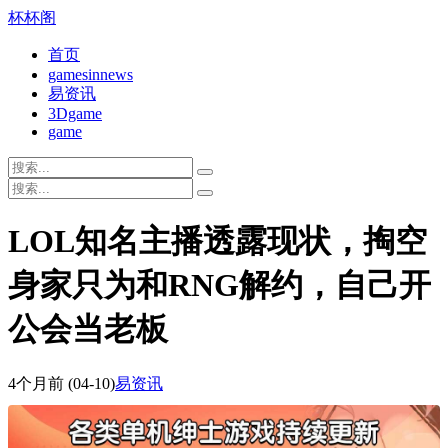
杯杯阁
首页
gamesinnews
易资讯
3Dgame
game
LOL知名主播透露现状，掏空
身家只为和RNG解约，自己开
公会当老板
4个月前
(04-10)
易资讯