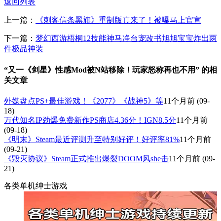
返回列表
上一篇：
《刺客信条黑旗》重制版真来了！被曝马上官宣
下一篇：
梦幻西游梧桐12技能神马净台宠改书旭旭宝宝炸出两
件极品神装
“又一《剑星》性感Mod被N站移除！玩家怒称再也不用” 的相
关文章
外媒盘点PS+最佳游戏！《2077》《战神5》等
11个月前
(09-
18)
万代知名IP劲爆免费新作PS商店4.36分！IGN8.5分
11个月前
(09-18)
《明末》Steam最近评测升至特别好评！好评率81%
11个月前
(09-21)
《毁灭协议》Steam正式推出爆裂DOOM风she击
11个月前
(09-
21)
各类单机绅士游戏