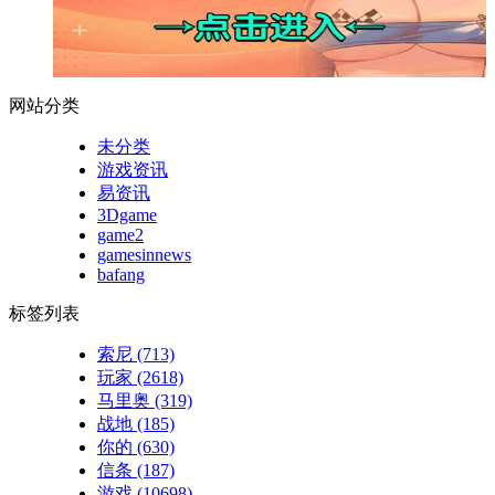
网站分类
未分类
游戏资讯
易资讯
3Dgame
game2
gamesinnews
bafang
标签列表
索尼
(713)
玩家
(2618)
马里奥
(319)
战地
(185)
你的
(630)
信条
(187)
游戏
(10698)