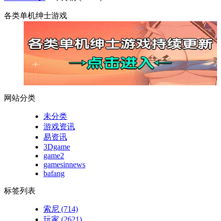
各类单机绅士游戏
网站分类
未分类
游戏资讯
易资讯
3Dgame
game2
gamesinnews
bafang
标签列表
索尼
(714)
玩家
(2621)