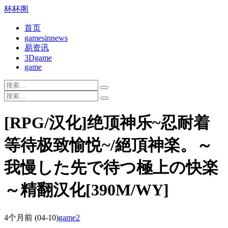
杯杯阁
首页
gamesinnews
易资讯
3Dgame
game
[RPG/汉化]绝顶神乐~忍耐着
等待极致愉悦~/絕頂神楽。～
我慢した先で待つ極上の快楽
～精翻汉化[390M/WY]
4个月前
(04-10)
game2