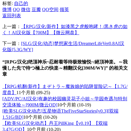
标签:
自己的
微博
QQ
微信
豆瓣
QQ空间
领英
返回列表
上一篇：
【RPG/汉化/新作】如漆黑之虎般咆哮！/黒き虎の如
く！AI汉化版【700M】【微云网盘】
下一篇：
[SLG/汉化/动态]梦想家生活/DreamerLifeVer0.8AI汉
化版[5.3G/WY]
“[RPG/汉化]绝顶神乐~忍耐着等待极致愉悦~/絕頂神楽。～我
慢した先で待つ極上の快楽～精翻汉化[390M/WY]” 的相关文
章
【RPG/机翻/新作】まぞトラ～魔族娘的陷阱冒险记～【1.7G/
度盘】
11个月前
(09-25)
[ADV/PC/AI汉化]有趣的校园幽灵花子小姐～学园奇遇与特别
交流体验～[900M/微云OD]
10个月前
(10-19)
[欧美SLG汉化动态]五星物语TheFiveStarStories[v0.3][双端
1.51G/BD]
10个月前
(10-20)
【欧美SLG汉化动态】丹王PillKing【v0.19】【双端
3.47G/OD】
10个月前
(10-20)