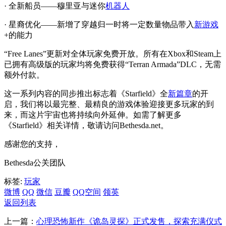
· 全新船员——穆里亚与迷你
机器人
· 星裔优化——新增了穿越归一时将一定数量物品带入
新游戏
+的能力
“Free Lanes”更新对全体玩家免费开放。所有在Xbox和Steam上
已拥有高级版的玩家均将免费获得“Terran Armada”DLC，无需
额外付款。
这一系列内容的同步推出标志着《Starfield》全
新篇章
的开
启，我们将以最完整、最精良的游戏体验迎接更多玩家的到
来，而这片宇宙也将持续向外延伸。如需了解更多
《Starfield》相关详情，敬请访问Bethesda.net。
感谢您的支持，
Bethesda公关团队
标签:
玩家
微博
QQ
微信
豆瓣
QQ空间
领英
返回列表
上一篇：
心理恐怖新作《诡岛灵探》正式发售，探索充满仪式