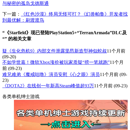
与秘密的孤岛戈德斯通
下一篇：
《红色沙漠》终局无怪可打？《幻兽帕鲁》开发者找
到最优解：刷渡渡鸟
“《Starfield》现已登陆PlayStation5+“TerranArmada”DLC及
“” 的相关文章
疑《生化危机9》内部文件泄露里昂新造型神似蛇叔
11个月前
(09-20)
不如学世嘉！微软Xbox涨价被玩家质疑“捞一笔就跑”
11个月
前
(09-23)
难兄难弟《魔戒咕噜》演员安慰《心之眼》演员
11个月前
(09-
23)
《DOTA2》在线创一年新高Steam峰值超93万
11个月前
(09-23)
各类单机绅士游戏