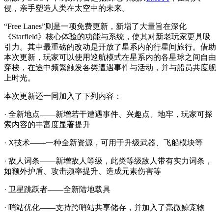
侵，亲手塑造人类在太空中的未来。
“Free Lanes”则是一项免费更新，新增了大量旨在深化
《Starfield》核心体验的功能与系统，使其对新老玩家更具吸
引力。其中最重磅的改动是开放了星系内的行星间旅行。借助
本次更新，玩家可以使用巡航模式在星系内的各星球之间自由
穿梭，在途中频繁触发各类遭遇事件与活动，并与船员共度舰
上时光。
本次更新还一同加入了下列内容：
· 全新地点——新增若干遭遇事件、兴趣点、地牢，玩家可探
索内容的丰富度显著提升
· X技术——一种全新资源，可用于升级武器、飞船模块等
· 敌人词条——新增敌人等级，此类等级敌人带有实力词条，
如额外护盾、攻击频率提升、造成元素伤害等
· 卫星跳跃者——全新陆地载具
· 哨站优化——支持跨哨站共享储存，并加入了毫微鲸宠物