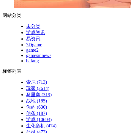
网站分类
未分类
游戏资讯
易资讯
3Dgame
game2
gamesinnews
bafang
标签列表
索尼
(713)
玩家
(2614)
马里奥
(319)
战地
(185)
你的
(630)
信条
(187)
游戏
(10693)
生化危机
(474)
公司
(473)