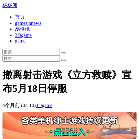
杯杯阁
首页
gamesinnews
易资讯
3Dgame
game
撤离射击游戏《立方救赎》宣
布5月18日停服
4个月前
(04-10)
3Dgame