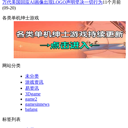
万代美国回应AI画像出现LOGO声明坚决一切行为
11个月前
(09-20)
各类单机绅士游戏
网站分类
未分类
游戏资讯
易资讯
3Dgame
game2
gamesinnews
bafang
标签列表