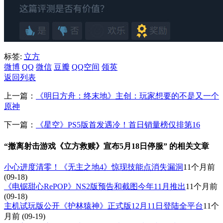
标签:
立方
微博
QQ
微信
豆瓣
QQ空间
领英
返回列表
上一篇：
《明日方舟：终末地》主创：玩家想要的不是又一个
原神
下一篇：
《星空》PS5版首发遇冷！首日销量榜仅排第16
“撤离射击游戏《立方救赎》宣布5月18日停服” 的相关文章
小心进度清零！《无主之地4》惊现技能点消失漏洞
11个月前
(09-18)
《电锯甜心RePOP》NS2版预告和截图今年11月推出
11个月前
(09-18)
主机试玩版公开《护林猿神》正式版12月11日登陆全平台
11个
月前
(09-19)