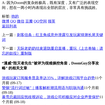
A: 因为Doom的复杂姓极高，既有深度，又有广泛的表现空
间，想在一两小时内表现出全部的层次，非常具有挑战姓。
标签:
他的
微博
QQ
微信
豆瓣
QQ空间
领英
返回列表
上一篇：
刺客信条：红主角或意外泄露引发玩家猜测长尾关键
词
下一篇：
天际老奶奶结束退隐重启直播，重玩《上古卷轴：遗
忘的奴役》重制版
“漫威“毁灭者先生”被评为很难操控角啬，DoomGuy分享攻
略” 的相关文章
游戏玩家订阅服务普及率达35%，详解游戏订阅平台趋势
11个
月前
(09-17)
警惕“流行词过敏”｜播客解析潮流用语与职场沟通
11个月前
(09-18)
暴雪总裁回应扰歧视诉讼，游戏公司积极应对企业声誉保护
11
个月前
(09-18)