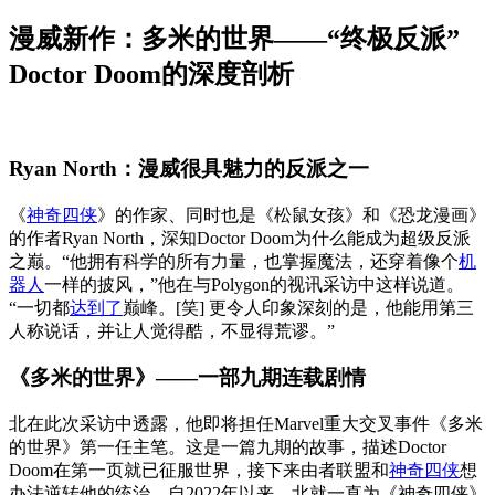
漫威新作：多米的世界——“终极反派”
Doctor Doom的深度剖析
Ryan North：漫威很具魅力的反派之一
《
神奇四侠
》的作家、同时也是《松鼠女孩》和《恐龙漫画》
的作者Ryan North，深知Doctor Doom为什么能成为超级反派
之巅。“他拥有科学的所有力量，也掌握魔法，还穿着像个
机
器人
一样的披风，”他在与Polygon的视讯采访中这样说道。
“一切都
达到了
巅峰。[笑] 更令人印象深刻的是，他能用第三
人称说话，并让人觉得酷，不显得荒谬。”
《多米的世界》——一部九期连载剧情
北在此次采访中透露，他即将担任Marvel重大交叉事件《多米
的世界》第一任主笔。这是一篇九期的故事，描述Doctor
Doom在第一页就已征服世界，接下来由者联盟和
神奇四侠
想
办法逆转他的统治。自2022年以来，北就一直为《神奇四侠》