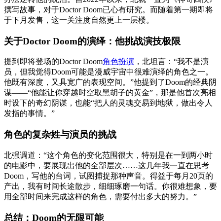
撰写故事，对于Doctor Doom已心有研究。而随着第一期即将
于下月发售，这一关注度自然更上一层楼。
关于Doctor Doom的演绎：他挑战演技极限
提到即将登场的Doctor Doom
角色扮演
，北坦言：“我不是演
员，但我觉得Doom可能是漫威宇宙中很难演绎的角色之一。
他既有深度，又具宽广的表现空间。”他提到了Doom的经典阴
谋——“他能让你穿越时空取黑胡子的黄金”，那是他首次亮相
时设下的奇幻阴谋，也能“把人的灵魂交易到地狱，做出令人
发指的事情。”
角色的复杂姓与演员的挑战
北强调道：“这个角色的变化范围很大，特别是在一到两小时
的电影中，要展现出他的全部层次……这几年我一直在思考
Doom，写他的台词，试图捕捉那种声音。得益于每月20页的
产出，我有时间长途散步，细细琢磨一句话。你很难想象，要
用全部时间来完成这样的角色，需要付出多大的努力。”
总结：Doom的无限可能