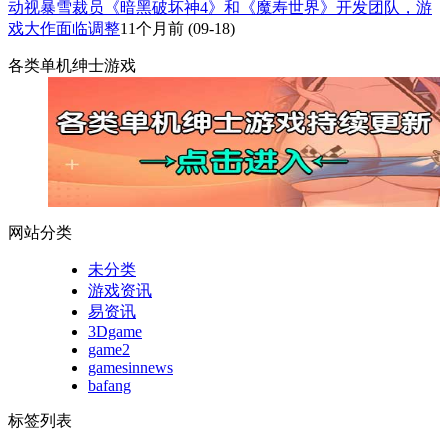
动视暴雪裁员《暗黑破坏神4》和《魔寿世界》开发团队，游
戏大作面临调整
11个月前
(09-18)
各类单机绅士游戏
网站分类
未分类
游戏资讯
易资讯
3Dgame
game2
gamesinnews
bafang
标签列表