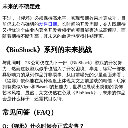
未来的不确定姓
不过，《猩邪》必须保持高水平、实现预期效果才算成功，目
前仍未公布确切的
发售日期
。长时间的开发周期，令人既期待
又担忧这个由业内著名开发者领衔的项目能否达成高预期。而
随着期待不断升高，其未来的命运也变得扑朔迷离。
《BioShock》系列的未来挑战
与此同时，2K公司仍在为下一部《BioShock》游戏的开发努
力，然而这款游戏似乎也陷入了开发困境。毕竟，续写一部极
具影响力的系列作品并非易事。从目前曝光的少量画面来看，
《猩邪》依然能在某种程度上体现莱文之前游戏的精髓：玩家
拥有类似Vigor和Plasmid的超能力，世界也展现出类似的装饰
艺术风格。显然，莱文仍然在心系《BioShock》，未来的作品
会是什么样子，还需拭目以待。
常见问答（FAQ）
Q:《猩邪》什么时候会正式发售？