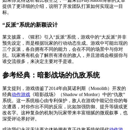
如果你觉得这听着比较空泛，一篇来自PlayStation博客的文章
提供了更详细的介绍，说明了开发团队打算如何实现这一目
标。
“反派”系统的新颖设计
莱文披露，《猩邪》引入“反派”系统，游戏中的“大反派”并非
预先设定，而是根据玩家的行动动态生成。游戏中可能出现的
三个反派，各自拥有不同的能力，会在不同的场景中与你对
抗。玩家将有机会了解所有潜在的敌人，并且游戏会根据你与
谁交流很多，来决定主要对手是谁。
参考经典：暗影战场的仇敌系统
莱文提到，游戏借鉴了2014年由莫诺利斯（Monolith）开发的
经典
动作游戏
《暗影战场》（Shadow of Mordor）中的“仇敌”
系统。这一系统核心由专利保护，敌人在游戏中能记住你的每
次遭遇，对你作出不同的反应，比如加强防御、提升等级或更
改名字。这种复杂的机制为玩家带来丰富细腻的微观叙事，也
深受评论界好评。
或许我们永远无法再次体验拥有真正仇敌系统的现代
动作游