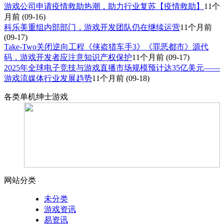
游戏公司申请疫情救助热潮，助力行业复苏【疫情救助】
11个
月前
(09-16)
科乐美重组内部部门，游戏开发团队仍在继续运营
11个月前
(09-17)
Take-Two关闭逆向工程《侠盗猎车手3》《罪恶都市》源代
码，游戏开发者应注意知识产权保护
11个月前
(09-17)
2025年全球电子竞技与游戏直播市场规模预计达35亿美元——
游戏流媒体行业发展趋势
11个月前
(09-18)
各类单机绅士游戏
网站分类
未分类
游戏资讯
易资讯