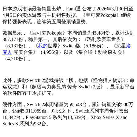
日本游戏市场最新销量出炉，Fami通 公布了2026年3月30日至
4月5日的实体游戏与主机销售数据。《宝可梦Pokopia》继续
保持强势表现，连续第五周登顶销量榜。
数据显示，《宝可梦Pokopia》本周销量为45,484份，累计达到
867,171份，稳居第一。其后依次为：《玛利欧赛车世界》
（8,131份）、《
我的
世界》Switch版（5,186份）、《流星
洛
克人
完美合集》（4,956份）以及《集合啦！动物森友会》
（4,710份）。
此外，多款Switch 2游戏持续上榜，包括《怪物猎人物语3：命
运双龙》和《超级马力奥兄弟 惊奇 Switch 2版》，显示新平台
的软件阵容正逐步扩充。
硬件方面，Switch 2本周销量为59,543台，累计销量突破500万
台，达到5,011,059台。对比之下，Switch系列本周合计售出
16,342台，PlayStation 5 系列为13,539台，Xbox Series X and
Series S 系列为932台。