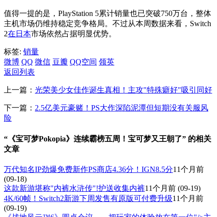
值得一提的是，PlayStation 5累计销量也已突破750万台，整体
主机市场仍维持稳定竞争格局。不过从本周数据来看，Switch
2
在日本
市场依然占据明显优势。
标签:
销量
微博
QQ
微信
豆瓣
QQ空间
领英
返回列表
上一篇：
光荣美少女佳作诞生真相！主攻"特殊癖好"吸引同好
下一篇：
2.5亿美元豪赌！PS大作深陷泥潭但短期没有关服风
险
“《宝可梦Pokopia》连续霸榜五周！宝可梦又王朝了” 的相关
文章
万代知名IP劲爆免费新作PS商店4.36分！IGN8.5分
11个月前
(09-18)
这款新游堪称"内裤水浒传"!护送收集内裤
11个月前
(09-19)
4K/60帧！Switch2新游下周发售有原版可付费升级
11个月前
(09-19)