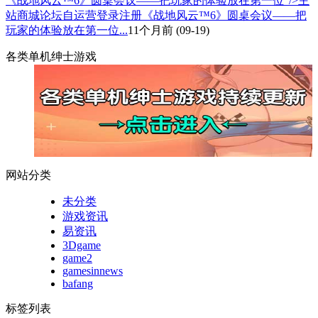
《战地风云™6》圆桌会议——把玩家的体验放在第一位"/>主
站商城论坛自运营登录注册《战地风云™6》圆桌会议——把
玩家的体验放在第一位...
11个月前
(09-19)
各类单机绅士游戏
网站分类
未分类
游戏资讯
易资讯
3Dgame
game2
gamesinnews
bafang
标签列表