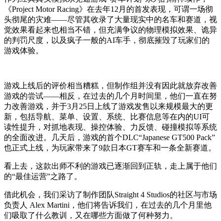
《Project Motor Racing》在去年12月的首发表现，可谓一场彻
头彻尾的灾难——尽管其收录了大量现实中的名车和赛道，视
觉效果看起来也相当不错，但充满争议的物理模拟效果、诡异
的判罚尺度，以及疯子一般的AI车手，彻底摧毁了玩家们的
游戏体验。
游戏上线后的评价相当糟糕，但制作组并没有因此就放弃改善
游戏的尝试——相反，在过去的几个月时间里，他们一直在努
力改善游戏，并于3月25日上线了游戏发售以来规模最大的更
新，包括导航、菜单、设置、系统、比赛信息等在内的UI可
读性提升，对抓地表现、操控体验、力反馈、碰撞模拟等系统
的全面改进。几天后，游戏的首个DLC“Japanese GT500 Pack”
也正式上线，为玩家带来了9款日本GT赛车和一条全新赛道。
看上去，这款出师不利的游戏已逐渐回到正轨，走上属于他们
的“最佳运营”之路了。
借此机会，我们采访了制作团队Straight 4 Studios的社区与市场
负责人 Alex Martini，他们将告诉我们，在过去的几个月里他
们吸取了什么教训，又在哪些方面做了何种努力。