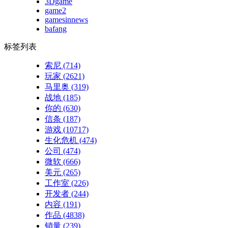
3Dgame
game2
gamesinnews
bafang
标签列表
索尼
(714)
玩家
(2621)
马里奥
(319)
战地
(185)
你的
(630)
信条
(187)
游戏
(10717)
生化危机
(474)
公司
(474)
微软
(666)
美元
(265)
工作室
(226)
开发者
(244)
内容
(191)
作品
(4838)
销量
(239)