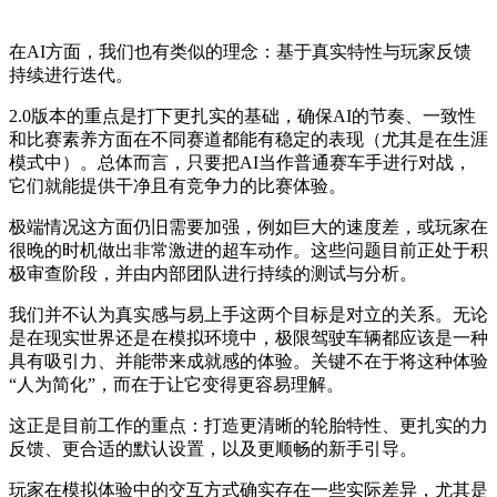
在AI方面，我们也有类似的理念：基于真实特性与玩家反馈
持续进行迭代。
2.0版本的重点是打下更扎实的基础，确保AI的节奏、一致性
和比赛素养方面在不同赛道都能有稳定的表现（尤其是在生涯
模式中）。总体而言，只要把AI当作普通赛车手进行对战，
它们就能提供干净且有竞争力的比赛体验。
极端情况这方面仍旧需要加强，例如巨大的速度差，或玩家在
很晚的时机做出非常激进的超车动作。这些问题目前正处于积
极审查阶段，并由内部团队进行持续的测试与分析。
我们并不认为真实感与易上手这两个目标是对立的关系。无论
是在现实世界还是在模拟环境中，极限驾驶车辆都应该是一种
具有吸引力、并能带来成就感的体验。关键不在于将这种体验
“人为简化”，而在于让它变得更容易理解。
这正是目前工作的重点：打造更清晰的轮胎特性、更扎实的力
反馈、更合适的默认设置，以及更顺畅的新手引导。
玩家在模拟体验中的交互方式确实存在一些实际差异，尤其是