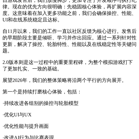
自游戏发售后，我们放慢脚步，更加专注于开发顺序与执行纪
律。现在的优先方向很明确：先稳固核心体验，再扩展内容深
度。这意味着在加入更多功能之前，我们会确保操控、性能、
UI和在线系统稳定且达标。
自11月以来，我们的工作一直以社区反馈为核心进行。发售后
的早期阶段主要是倾听、学习并作出回应。通过一系列针对性
更新，解决了操控、轮胎特性、性能以及在线稳定性等关键问
题。
2.0版本则是这一过程中的重要里程碑，为整个模拟游戏打下
了更加扎实、一致的基础。
展望2026年，我们的整体策略将沿两个平行的方向展开。
第一个是持续打磨核心体验，包括：
·持续改进各组别的操控与轮胎模型
·优化UI与UX
·优化性能与提升画面
·改进AI行为与比赛表现