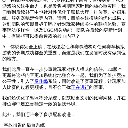
Q：在线联机的稳定性、比赛模式的丰富度，直接决定了竞速
游戏的长线生命力，也是发售初期玩家吐槽的核心重灾区，我
们看到后续补丁中也针对性优化了联机大厅、排位赛、处罚系
统、服务器稳定性等内容。请问，目前在线模块的优化成果，
达到团队的预期目标了吗？针对玩家持续关注的联机体验、赛
事玩法多样性，以及UGC相关功能，团队在后续的更新计划
中，有哪些可以提前透露的核心内容？
A：你说得完全正确，在线稳定性和赛事结构对任何赛车模拟
游戏的长期成功都至关重要，而这是我们在发售时没有做到位
的地方。
我们此后一直在一步步重建玩家对多人模式的信任。2.0版本
更新将这些内容更加系统化地整合在一起。我们为了维护竞技
公平性，引入了
反作弊
系统，同时改进了赛事流程，让玩家加
入比赛的过程更顺畅，且不会干扰
正在进行
的赛事。
我们还优化了驾照积分系统，以鼓励更文明的比赛风格，并在
排位赛中建立更稳定一致的竞技环境。
此外，我们还带来了多项配套改进：
·事故报告的后台系统