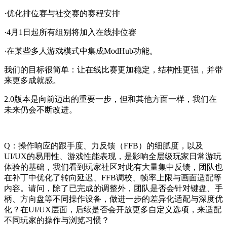
·优化排位赛与社交赛的赛程安排
·4月1日起所有组别将加入在线排位赛
·在某些多人游戏模式中集成ModHub功能。
我们的目标很简单：让在线比赛更加稳定，结构性更强，并带
来更多成就感。
2.0版本是向前迈出的重要一步，但和其他方面一样，我们在
未来仍会不断改进。
Q：操作响应的跟手度、力反馈（FFB）的细腻度，以及
UI/UX的易用性、游戏性能表现，是影响全层级玩家日常游玩
体验的基础，我们看到玩家社区对此有大量集中反馈，团队也
在补丁中优化了转向延迟、FFB调校、帧率上限与画面适配等
内容。请问，除了已完成的调整外，团队是否会针对键盘、手
柄、方向盘等不同操作设备，做进一步的差异化适配与深度优
化？在UI/UX层面，后续是否会开放更多自定义选项，来适配
不同玩家的操作与浏览习惯？