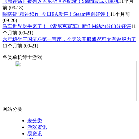
《黑神话》被列入吉尼斯世界纪录！Steam最成功单机
11个月
前
(09-18)
啪嗒砰"精神续作"今日EA发售！Steam特别好评！
11个月前
(09-20)
马车世界对手来了！《索尼克赛车》新作M站均分83分好评
11
个月前
(09-21)
六年稳坐三国SLG第一宝座，今天这开服盛况可太有说服力了
11个月前
(09-21)
各类单机绅士游戏
网站分类
未分类
游戏资讯
易资讯