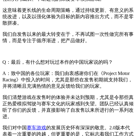
这意味着更长线的生命周期策略，通过持续更新、有意义的系
统改进，以及以强化体验为目标的新内容推出方式，而不是零
散拼凑。
我们自发售以来的最大转变在于，不再试图一次性做完所有事
情，而是专注于循序渐进，把产品做好。
Q：最后，有什么想对玩过本作的中国玩家说的吗？
A：致中国的各位玩家：我们由衷感谢你们在《Project Motor
Racing》中投入的时间，尤其是那些在发售初期就支持我们，
并将清晰且充满热情的意见反馈给我们的玩家。
我们清楚游戏在发售时的体验并未达到预期，尤其是令那些真
正热爱模拟驾驶与赛车文化的玩家感到失望。团队已经认真倾
听了你们的反馈，并直接影响了自发售以来所进行的一系列改
进。
我们对中国
赛车游戏
的发展历史怀有深深的敬意。2.0版本代
表着一次重要的跨越，但更重要的是，它标志着我们工作方式