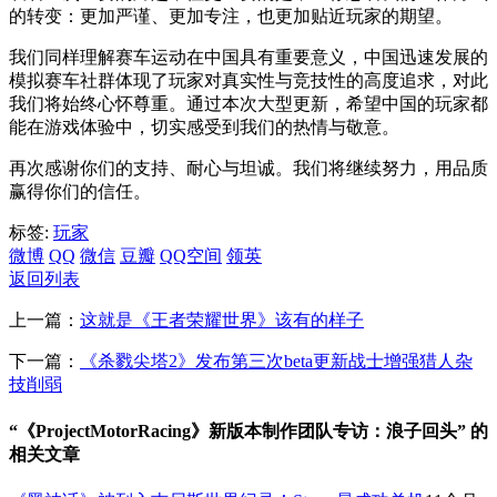
的转变：更加严谨、更加专注，也更加贴近玩家的期望。
我们同样理解赛车运动在中国具有重要意义，中国迅速发展的
模拟赛车社群体现了玩家对真实性与竞技性的高度追求，对此
我们将始终心怀尊重。通过本次大型更新，希望中国的玩家都
能在游戏体验中，切实感受到我们的热情与敬意。
再次感谢你们的支持、耐心与坦诚。我们将继续努力，用品质
赢得你们的信任。
标签:
玩家
微博
QQ
微信
豆瓣
QQ空间
领英
返回列表
上一篇：
这就是《王者荣耀世界》该有的样子
下一篇：
《杀戮尖塔2》发布第三次beta更新战士增强猎人杂
技削弱
“《ProjectMotorRacing》新版本制作团队专访：浪子回头” 的
相关文章