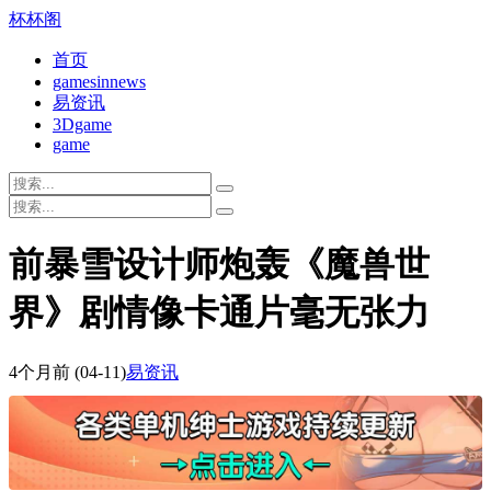
杯杯阁
首页
gamesinnews
易资讯
3Dgame
game
前暴雪设计师炮轰《魔兽世
界》剧情像卡通片毫无张力
4个月前
(04-11)
易资讯