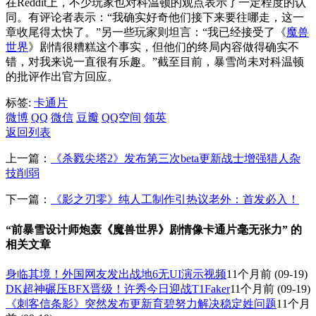
在Reddit上，不少玩家也对科温顿的观点表示了一定程度的认
同。有评论者表示：“我确实好奇他们接下来要往哪走，这一
章收尾得太快了。”另一些玩家则坦言：“我已经接受了《
魔兽
世界
》剧情很糟糕这个事实，但他们的终局内容做得确实不
错，对我来说一直很有乐趣。”截至目前，暴雪尚未对科温顿
的批评作出官方回应。
标签:
卡通片
微博
QQ
微信
豆瓣
QQ空间
领英
返回列表
上一篇：
《杀戮尖塔2》发布第三次beta更新战士增强猎人杂
技削弱
下一篇：
《影之刃零》纯人工制作引热议老外：首发必入！
“前暴雪设计师炮轰《魔兽世界》剧情像卡通片毫无张力” 的
相关文章
身临其境！外国网友发出战地6无UI演示视频
11个月前
(09-19)
DK超神碾压BFX晋级！许秀今日迎战T1Faker
11个月前
(09-19)
《刺客信条影》突然发布更新育碧努力解决稳定姓问题
11个月