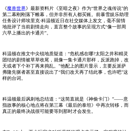
《
魔兽世界
》最新资料片《至暗之夜》作为“世界之魂传说”的
第二幕刚刚落下帷幕，但并非所有人都买账。前暴雪娱乐助理
任务设计师埃里克·科温顿近日在社交媒体上发文，毫不留情
地批评了当前剧情走向，直言整个故事的呈现方式“像一部周
六早上播出的卡通片”。
科温顿在推文中尖锐地质疑道：“危机感在哪?太阳之井和精灵
团结的剧情被草草收尾，就像一集卡通片那样，反派跑掉，改
天或者下个补丁再来捣乱。”他配上的图片显示，主要反派萨
弗隆先驱者甚至直接说出了“我们改天再了结此事，也许吧”这
样的台词。
科温顿最后讽刺地总结道：“这简直就是《神偷卡门》”——意
指故事的核心地点将在第三幕《最后的泰坦》中再次转移，而
真正的最终决战很可能要等到那时才会发生。