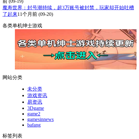
前
(09-19)
魔寿世界：封号潮持续，超3万账号被封禁，玩家却开始吐槽
了起来
11个月前
(09-20)
各类单机绅士游戏
网站分类
未分类
游戏资讯
易资讯
3Dgame
game2
gamesinnews
bafang
标签列表