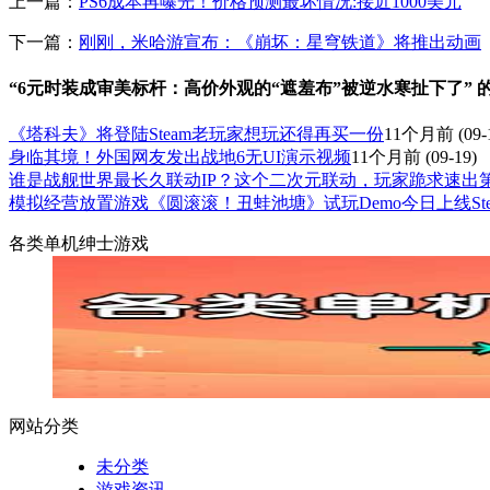
上一篇：
PS6成本再曝光！价格预测最坏情况:接近1000美元
下一篇：
刚刚，米哈游宣布：《崩坏：星穹铁道》将推出动画
“6元时装成审美标杆：高价外观的“遮羞布”被逆水寒扯下了” 
《塔科夫》将登陆Steam老玩家想玩还得再买一份
11个月前
(09-
身临其境！外国网友发出战地6无UI演示视频
11个月前
(09-19)
谁是战舰世界最长久联动IP？这个二次元联动，玩家跪求速出
模拟经营放置游戏《圆滚滚！丑蛙池塘》试玩Demo今日上线Ste
各类单机绅士游戏
网站分类
未分类
游戏资讯