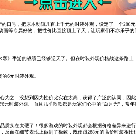
“的口号，把原本动辄几百上千元的时装外观，设定了一个288
算动画等专属好物，把性价比直接顶上了天，让玩家们不亦乐乎的
水寒》手游的战绩已经够逆天了。但在时装外观价格战这条路上，
赞的6元时装外观。
无心为之，没想到因为性价比实在太高，获得了广泛的认同，因
套6元时装外观，而且几乎款款都是玩家们心中的“白月光”，常
是品质实在太硬了！很多游戏的时装外观都会根据价格差异来进
，反而在细节表现上做到了极致，既便跟288元的高价时装相比