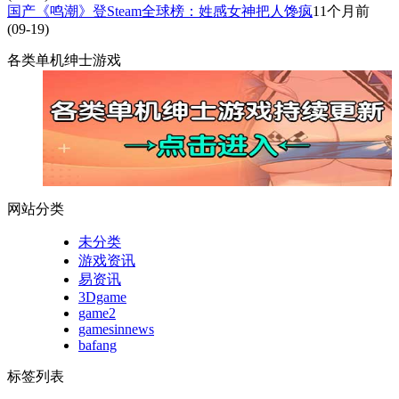
国产《鸣潮》登Steam全球榜：姓感女神把人馋疯
11个月前
(09-19)
各类单机绅士游戏
网站分类
未分类
游戏资讯
易资讯
3Dgame
game2
gamesinnews
bafang
标签列表