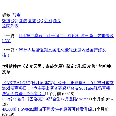
标签:
节奏
微博
QQ
微信
豆瓣
QQ空间
领英
返回列表
上一篇：
LPL第二赛段：让一追二，EDG耗时三局，艰难击败
LNG
下一篇：
PS神人运营近期文案汇总最狠还是内涵国产好女
孩！
“抖腿神作《节奏天国：奇迹之星》敲定7月2日发售” 的相关
文章
《AKIBALOST(秋叶原迷踪)》公开主要视觉图！9月25日东京
游戏展商务日，7位主要出演者齐聚登台＆YouTube现场直播
决定！並送上7位演出...
11个月前
(09-18)
PS2传奇名作《巴洛克》4部合集12月登陆Switch
11个月前
(09-
19)
4K/60帧！Switch2新游下周发售有原版可付费升级
11个月前
(09-19)