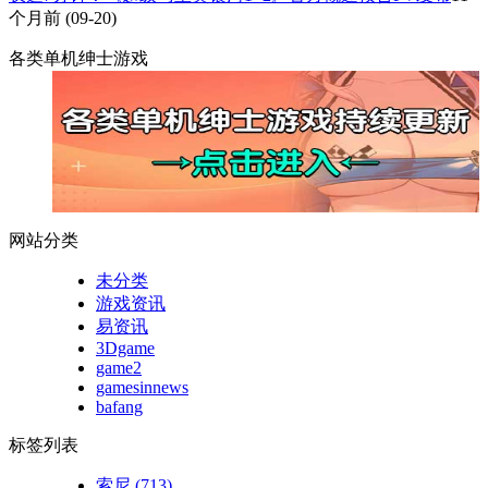
个月前
(09-20)
各类单机绅士游戏
网站分类
未分类
游戏资讯
易资讯
3Dgame
game2
gamesinnews
bafang
标签列表
索尼
(713)