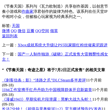
《节奏天国》系列与《瓦力欧制造》共享创作基因，以创意节
奏小游戏和
作曲家
淳君创作的旋律为特色。该系列在任天堂IP
中相对小众，但被核心玩家视为经典系列之一。
标签:
天国
微博
QQ
微信
豆瓣
QQ空间
领英
返回列表
上一篇：
Xbox成就系统大升级让PS5玩家眼红粉丝催索尼跟进
下一篇：
国产一人制作独游《破晓》正式发售大雷翘臀性感女
主！
“《节奏天国：奇迹之星》将于7月2日正式发售” 的相关文章
《刺客信条：影》“淡路之爪”DLCSteam多半差评
11个月前
(09-18)
11bit工作室携手红丹丹助力中国视障群体开启新篇章
11个月前
(09-18)
《漫威1943》早期实机片段泄露：黑豹大战九头蛇！
11个月前
(09-19)
长达7分钟！《超级马里奥银河1+2》官方概述预告PV发布
11