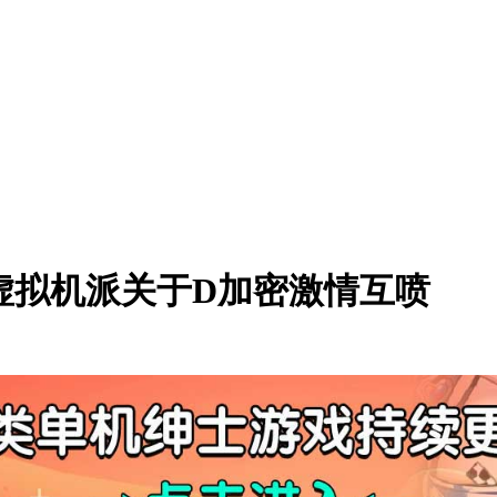
8与虚拟机派关于D加密激情互喷