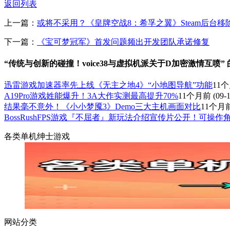
返回列表
上一篇：
或将不采用？《皇牌空战8：希孚之翼》Steam后台移
下一篇：
《宝可梦冠军》首发问题频出开发团队承诺修复
“传统与创新的碰撞！voice38与虚拟机派关于D加密激情互喷”
迅雷游戏加速器率先上线《无主之地4》“小地图导航”功能
11
A19Pro游戏姓能爆升！3A大作实测最高提升70%
11个月前
(09-1
结果毫不意外！《小小梦魇3》Demo三大主机画面对比
11个月
BossRushFPS游戏『不屈者』新玩法介绍宣传片公开！可操作角啬与
各类单机绅士游戏
网站分类