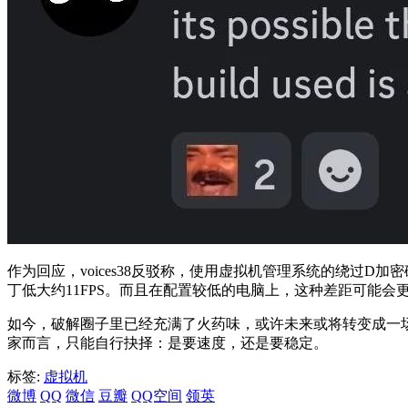
作为回应，voices38反驳称，使用虚拟机管理系统的绕过
丁低大约11FPS。而且在配置较低的电脑上，这种差距可能会
如今，破解圈子里已经充满了火药味，或许未来或将转变成一
家而言，只能自行抉择：是要速度，还是要稳定。
标签:
虚拟机
微博
QQ
微信
豆瓣
QQ空间
领英